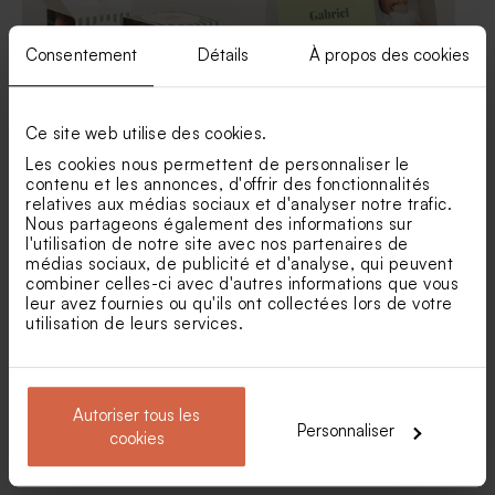
Consentement
Détails
À propos des cookies
Ce site web utilise des cookies.
Contenant à dragées cube
Etui à dragées baptême
Les cookies nous permettent de personnaliser le
baptême rayé effet vintage
coeur petit garçon
contenu et les annonces, d'offrir des fonctionnalités
Bougie en verre baptême et
relatives aux médias sociaux et d'analyser notre trafic.
liège
Nous partageons également des informations sur
l'utilisation de notre site avec nos partenaires de
médias sociaux, de publicité et d'analyse, qui peuvent
combiner celles-ci avec d'autres informations que vous
leur avez fournies ou qu'ils ont collectées lors de votre
utilisation de leurs services.
Autoriser tous les
Etui à dragées naissance
Contenant à dragées
Personnaliser
cookies
élégant et sa photo
baptême jolis lapins et photo