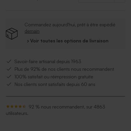
grâce à notre outil de personnalisation
À retenir
:
Commandez aujourd'hui, prêt à être expédié
Qualité du papier
: papier cartonné épais.
demain
Finition naturel
Format
: 7.8 x 11 cm
› Voir toutes les options de livraison
Quantité minimum
: 10 pièces
Peut contenir environ 12 dragées, 30 bonbons,
80 dragées lentilles.
Savoir-faire artisanal depuis 1963
Dragées vendues séparément
Plus de 92% de nos clients nous recommandent
Ce contenant à dragées est vendu avec un
sachet transparent pour les dragées et une
100% satisfait ou réimpression gratuite
attache parisienne dorée pour assembler
Nos clients sont satisfaits depuis 60 ans
l'ensemble
92 % nous recommandent, sur 4863
utilisateurs.