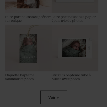
Faire part naissance prénom
Faire part naissance papier
sur calque
épais trio de photos
Etiquette baptême
Stickers baptême tube à
minimaliste photo
bulles avec photo
Voir +