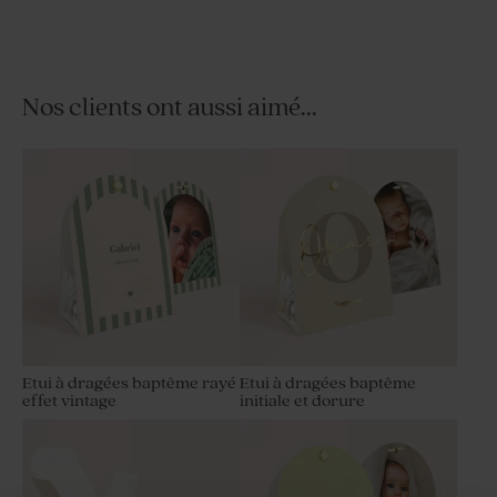
Nos clients ont aussi aimé...
Carte de remerciement
Porte clé en macramé -
baptême photo
Cadeau invité baptême
Etui à dragées baptême rayé
Etui à dragées baptême
effet vintage
initiale et dorure
Carte polaroïd naissance trio
Dragées blanches 1 kg (± 240
de photo
ex)