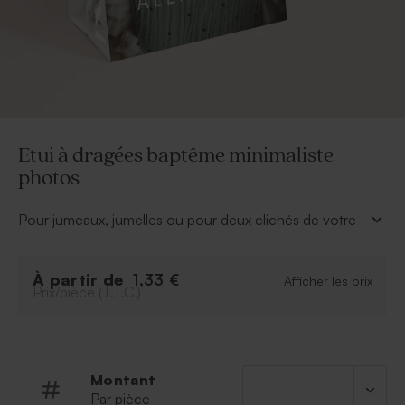
Etui à dragées baptême minimaliste
photos
Pour jumeaux, jumelles ou pour deux clichés de votre
bébé, cet étui à dragées baptême minimaliste se garni
de douces sucreries pour le plaisir de tous.
À partir de
À personnaliser
:
1,33 €
Afficher les prix
Prix/pièce (T.T.C.)
Prénom de l’enfant
Photos
Police
Couleur de la police
Montant
Possibilité d'ajouter le symbole de votre choix
Par pièce