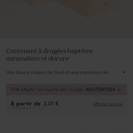
Contenant à dragées baptême
minimaliste et dorure
Une douce couleur de fond et une impression en
dorure, voici le duo charme de ce contenant à
dragées baptême minimaliste qui, rempli de douces
15% offerts* sur tout le site | Code :
AOUTDAYS26
sucreries, saura remercier vos convives.
À retenir
:
À partir de
2,01 €
Afficher les prix
Prix/pièce (T.T.C.)
Peut contenir environ 15 dragées, 36 bonbons
acidulés, 60 dragées lentilles ou 20 dragées aux
amandes
Dragées vendues séparément