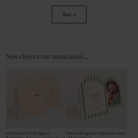
Voir +
Nos clients ont aussi aimé...
Tube à bulles baptême rose
Dragées rose bébé 1 kg (±
240 ex)
Contenant à dragées
Etui à dragées baptême rayé