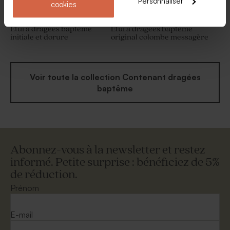
Personnaliser
cookies
Etui à dragées baptême
Étui à dragées baptême
initiale et dorure
original colombe messagère
Voir toute la collection Contenant dragées
baptême
Abonnez-vous à la newsletter et restez
informé. Petite surprise : bénéficiez de 5%
de réduction.
Prénom
E-mail