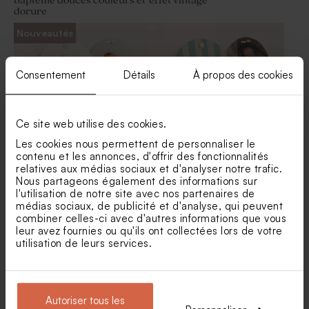
baptême douces couleurs et
effet vintage
dorure
Pot en verre sel de bain rose
Boîte DIY cadeaux invités
baptême
naissance rose
Nouveautés
Consentement
Détails
À propos des cookies
Ce site web utilise des cookies.
Les cookies nous permettent de personnaliser le
contenu et les annonces, d'offrir des fonctionnalités
relatives aux médias sociaux et d'analyser notre trafic.
Etui à dragées baptême
Etui à dragées baptême
fleurs champêtres et petits
coloré petite voiture
Nous partageons également des informations sur
Savon baptême rond rose -
Sucette baptême coeur rose
chaussons
Parfum Hibiscus
et blanche
l'utilisation de notre site avec nos partenaires de
médias sociaux, de publicité et d'analyse, qui peuvent
combiner celles-ci avec d'autres informations que vous
leur avez fournies ou qu'ils ont collectées lors de votre
utilisation de leurs services.
Autoriser tous les