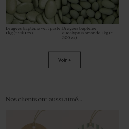
Dragées baptême vert pastel
Dragées baptême
1 kg (± 240 ex)
eucalyptus amande 1 kg (±
300 ex)
Voir +
Nos clients ont aussi aimé...
Tube à bulles baptême vert
Contenant dragées baptême
eucalyptus
tissu vert de gris