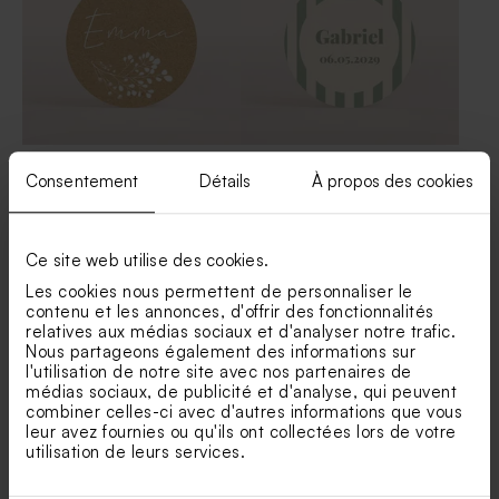
Étiquette baptême kraft et
Etiquette ronde baptême
Consentement
Détails
À propos des cookies
fleurs blanches
rayée effet vintage
Contenant à dragées
Moulin à vent baptême vert
Nouveautés
baptême en nid d'abeille vert
et son crayon gris
Ce site web utilise des cookies.
Les cookies nous permettent de personnaliser le
contenu et les annonces, d'offrir des fonctionnalités
relatives aux médias sociaux et d'analyser notre trafic.
Nous partageons également des informations sur
l'utilisation de notre site avec nos partenaires de
médias sociaux, de publicité et d'analyse, qui peuvent
combiner celles-ci avec d'autres informations que vous
leur avez fournies ou qu'ils ont collectées lors de votre
Etiquette baptême motif
Etiquette baptême photo et
utilisation de leurs services.
coeur
dorure fine
Contenant à dragées
Dragées baptême marbré
baptême rond velours
vert 1 kg (± 240 ex)