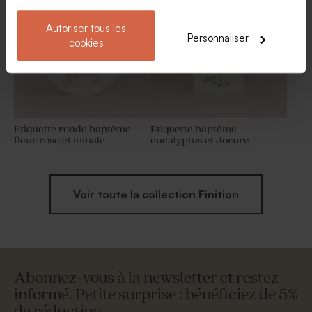
eucalyptus
Autoriser tous les
Personnaliser
cookies
Etiquette ronde baptême
Etiquette baptême
fleur rose et initiale
eucalyptus et dorure
Voir toute la collection Finition
Abonnez-vous à la newsletter et restez
informé. Petite surprise : bénéficiez de 5%
de réduction.