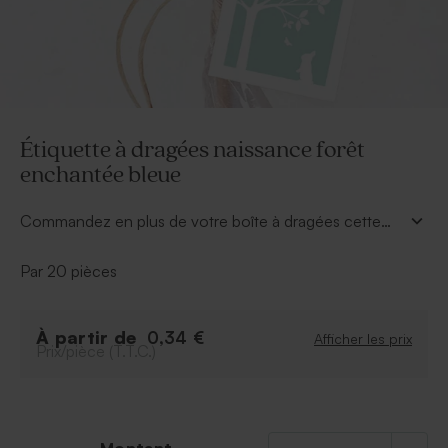
Étiquette à dragées naissance forêt
enchantée bleue
Commandez en plus de votre boîte à dragées cette
ravissante étiquette pour une annonce encore plus
magique. Inscivez au dos le prénom de votre enfant et
Par 20 pièces
sa date de naissance et le tour est joué. Cette
étiquette à dragées naissance forêt enchantée
bleue
fera des heureux. Modèle vendu avec ruban
À partir de
0,34 €
Afficher les prix
Prix/pièce (T.T.C.)
assorti.