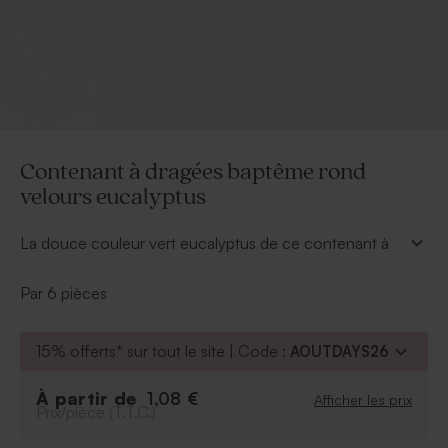
Contenant à dragées baptême rond
velours eucalyptus
La douce couleur vert eucalyptus de ce contenant à
dragées baptême saura remercier vos proches pour
avoir tant gâté votre petit garçon.
Par 6 pièces
À retenir :
Contenance : environ 60 gr
15% offerts* sur tout le site | Code :
AOUTDAYS26
Format : 8 x 2.5 cm
Se vendent par multiple de 6ex
À partir de
1,08 €
Afficher les prix
Prix/pièce (T.T.C.)
Peut contenir environ 16 dragées, 45 bonbons
au sucre, 60 dragées lentilles ou 60 bonbons