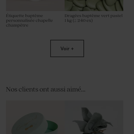
Étiquette baptême
Dragées baptême vert pastel
personnalisée chapelle
1 kg (± 240 ex)
champêtre
Voir +
Nos clients ont aussi aimé...
Dragées baptême
Tube à bulles baptême vert
eucalyptus amande 1 kg (±
eucalyptus
300 ex)