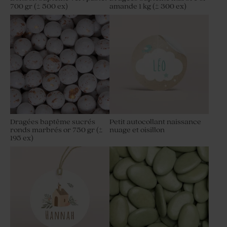
700 gr (± 500 ex)
amande 1 kg (± 300 ex)
Dragées baptême sucrés
Petit autocollant naissance
ronds marbrés or 750 gr (±
nuage et oisillon
195 ex)