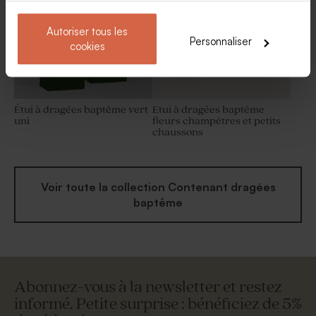
Autoriser tous les
Personnaliser
cookies
Étui à dragées baptême vert
Etui à dragées baptême
uni
fleurs champêtres et petits
chaussons
Voir toute la collection Contenant dragées
baptême
Abonnez-vous à la newsletter et restez
informé. Petite surprise : bénéficiez de 5%