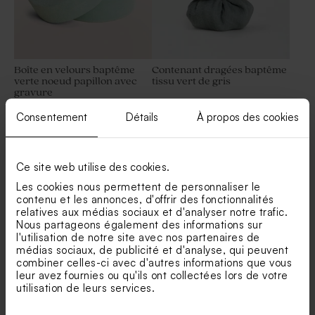
Boîte en velours baptême
Contenant dragées baptême
verte noeud papillon avec
tissu vert de gris
gravure
Moulin à vent baptême vert
Dragées baptême marbré
et son crayon gris
vert 1 kg (± 240 ex)
Consentement
Détails
À propos des cookies
Ce site web utilise des cookies.
Les cookies nous permettent de personnaliser le
contenu et les annonces, d'offrir des fonctionnalités
relatives aux médias sociaux et d'analyser notre trafic.
Nous partageons également des informations sur
l'utilisation de notre site avec nos partenaires de
médias sociaux, de publicité et d'analyse, qui peuvent
Contenant à dragées
Boite à dragées baptême
combiner celles-ci avec d'autres informations que vous
baptême en nid d'abeille vert
vert uni
leur avez fournies ou qu'ils ont collectées lors de votre
Dragées baptême sucrés
Dragées baptême lentilles
Nouveautés
utilisation de leurs services.
rond eucalyptus 750 gr (±
couleur marbré vert 1 kg (±
195 ex)
1120 ex)