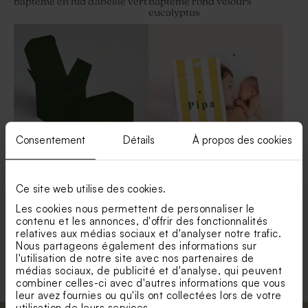
baptême en nid d'abeille vert
baptême rond velours
eucalyptus
Consentement
Détails
À propos des cookies
Boite à dragées baptême
Contenant à dragées
vert uni
rayures couleur peps
Ce site web utilise des cookies.
Les cookies nous permettent de personnaliser le
contenu et les annonces, d'offrir des fonctionnalités
relatives aux médias sociaux et d'analyser notre trafic.
Voir toute la collection Contenant dragées
Nous partageons également des informations sur
baptême
l'utilisation de notre site avec nos partenaires de
médias sociaux, de publicité et d'analyse, qui peuvent
combiner celles-ci avec d'autres informations que vous
leur avez fournies ou qu'ils ont collectées lors de votre
utilisation de leurs services.