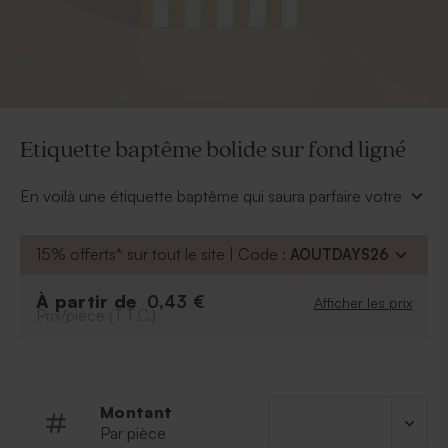
Etiquette baptême bolide sur fond ligné
En voilà une étiquette baptême qui saura parfaire votre
cadeau invités. Elle se personnalise du prénom de
votre enfant et se noue facilement à vos contenants.
15% offerts* sur tout le site | Code :
AOUTDAYS26
* Cordelette livrée
À partir de
0,43 €
Afficher les prix
Prix/pièce (T.T.C.)
Montant
Par pièce