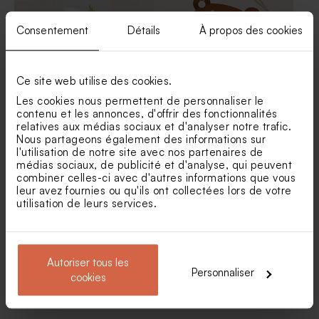
Consentement
Détails
À propos des cookies
Ce site web utilise des cookies.
Les cookies nous permettent de personnaliser le
Etiquette colombe et dorure
Etiquette baptême forme
contenu et les annonces, d'offrir des fonctionnalités
d'ours
relatives aux médias sociaux et d'analyser notre trafic.
Dragées baptême couleur
Boîte en velours baptême
Nous partageons également des informations sur
champagne 1 kg (± 240 ex)
beige petit noeud avec
l'utilisation de notre site avec nos partenaires de
gravure
médias sociaux, de publicité et d'analyse, qui peuvent
combiner celles-ci avec d'autres informations que vous
leur avez fournies ou qu'ils ont collectées lors de votre
utilisation de leurs services.
Autoriser tous les
Personnaliser
cookies
Etiquette baptême petit
Etiquette baptême vichy et
ourson
noeud vert