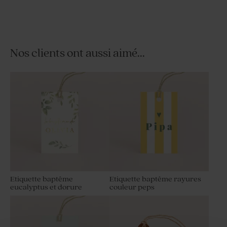
Nos clients ont aussi aimé...
Contenant dragées baptême
Pochon tissu baptême 100%
tissu ivoire
coton - beige
Etiquette baptême
Etiquette baptême rayures
eucalyptus et dorure
couleur peps
Dragées baptême bleues 1 kg
Pochon à dragées baptême
(± 240 ex)
broderie anglaise