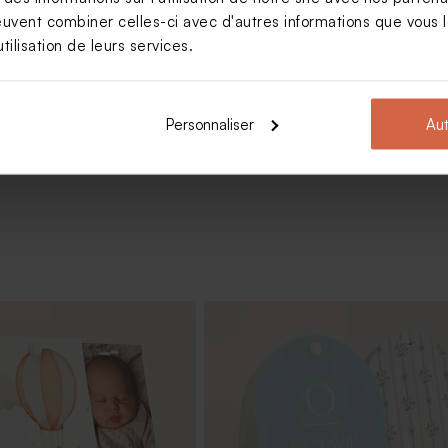
euvent combiner celles-ci avec d'autres informations que vous le
oïd naissance trio de photo
tilisation de leurs services.
Voir +
Personnaliser
Aut
erre baptême et liège