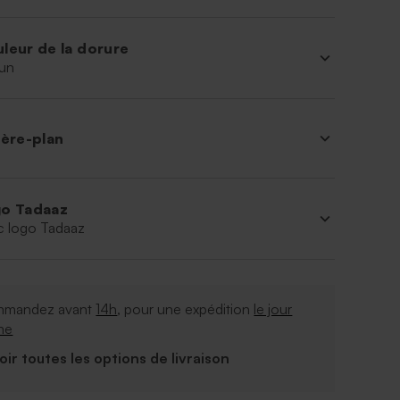
leur de la dorure
un
ière-plan
o Tadaaz
c logo Tadaaz
mandez avant
14h
, pour une expédition
le jour
me
Voir toutes les options de livraison