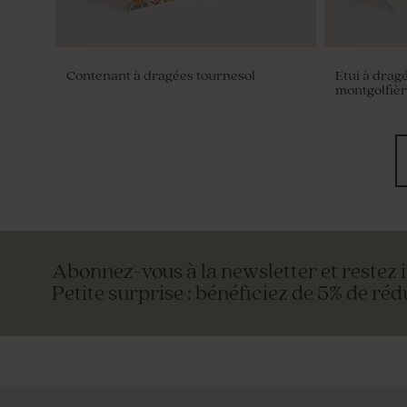
Contenant à dragées tournesol
Etui à drag
montgolfiè
Abonnez-vous à la newsletter et restez 
Petite surprise : bénéficiez de 5% de réd