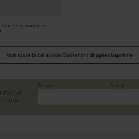
ées baptême voyage en
re
Voir toute la collection Contenant dragées baptême
Prénom
E-mail
informé.
uction.