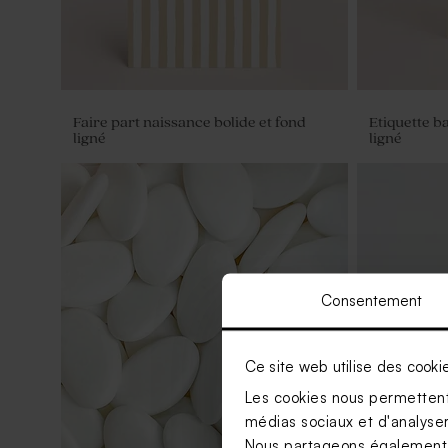
Faire part naissance bolide et fond
Etiquette b
ligné
ligné
Consentement
Ce site web utilise des cooki
Les cookies nous permettent 
médias sociaux et d'analyser 
Nous partageons également de