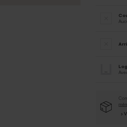
Cou
Auc
Arr
Log
Ave
Com
mê
› 