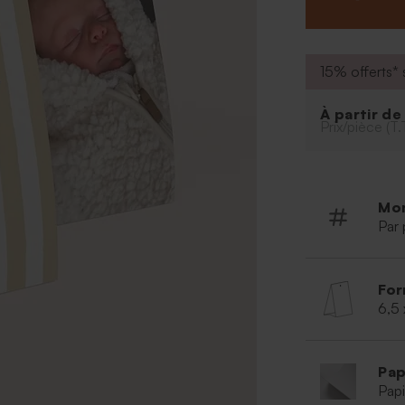
lentilles
Dragées 
Ce conten
15% offerts* s
transpare
assembler
À partir d
Prix/pièce (T.
Mo
Par 
For
6,5 
Pap
Papi