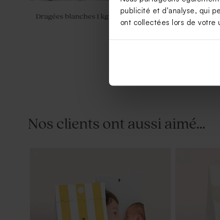
publicité et d'analyse, qui p
Dragées blanches 1 kg (± 240 ex)
Carte polar
ont collectées lors de votre u
Nos clients ont aussi aimé...
Dragées baptême bleues 1 kg (± 240
Bougie en v
ex)