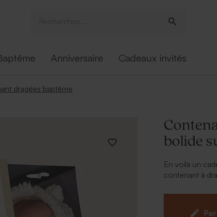
Baptême
Anniversaire
Cadeaux invités
ant dragées baptême
Contena
bolide s
En voilà un cade
contenant à dra
prénom. A parta
À retenir :
Per
Peut cont