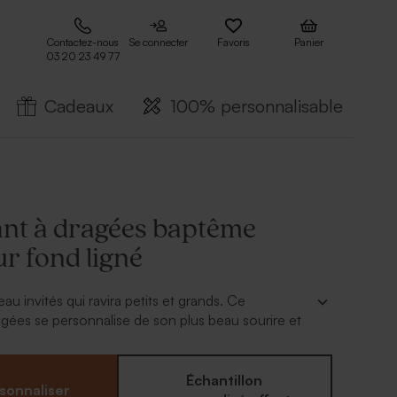
Contactez-nous
Se connecter
Favoris
Panier
03 20 23 49 77
Cadeaux
100% personnalisable
nt à dragées baptême
ur fond ligné
au invités qui ravira petits et grands. Ce
gées se personnalise de son plus beau sourire et
ger pour le bonheur de tous.
Échantillon
sonnaliser
enir environ 12 dragées, 30 bonbons, 80 dragées