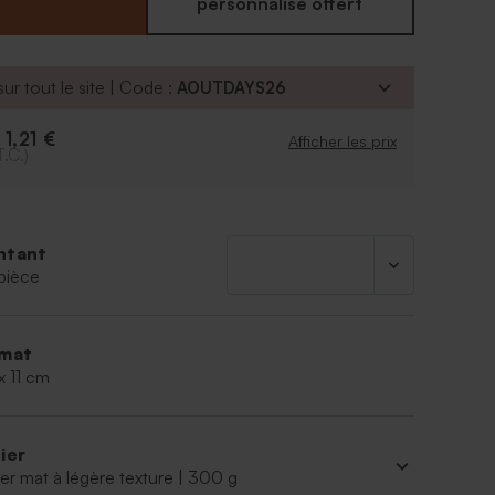
personnalisé offert
vendus séparément
ant à dragées est vendu avec un sachet
ur tout le site | Code :
AOUTDAYS26
nt pour les dragées et une attache parisienne pour
 l'ensemble
1,21 €
e
Afficher les prix
T.C.)
ntant
pièce
mat
x 11 cm
ier
er mat à légère texture | 300 g