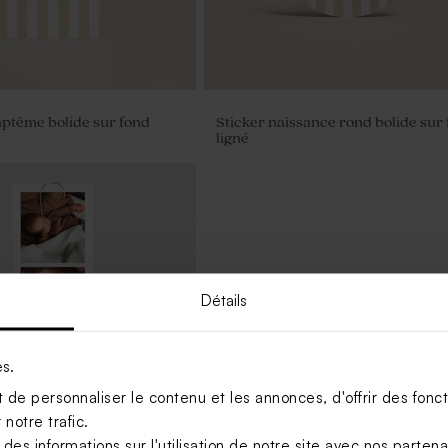
aptême bolide sur fond
Sticker naissance rond bolide sur
ligné
Détails
es.
de personnaliser le contenu et les annonces, d'offrir des foncti
notre trafic.
s informations sur l'utilisation de notre site avec nos parten