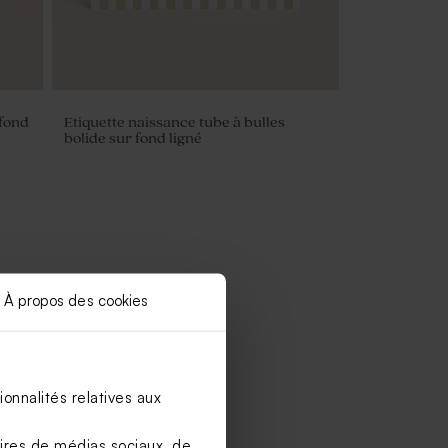
 fond
Etiquette naissance tube à bulles
bolide sur fond ligné
À propos des cookies
onnalités relatives aux
aires de médias sociaux, de