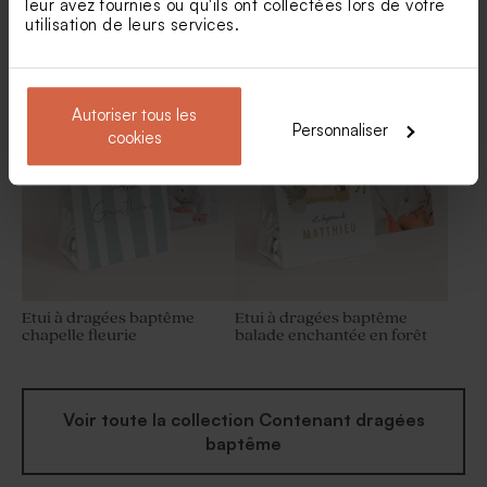
leur avez fournies ou qu'ils ont collectées lors de votre
utilisation de leurs services.
Boîte à dragées baptême
Etui à dragées baptême rayé
renard avec photos
effet vintage
Nouveautés
Dragées baptême lentilles
Autoriser tous les
couleur marbré vert 1 kg (±
Personnaliser
cookies
1120 ex)
Etui à dragées baptême
Etui à dragées baptême
chapelle fleurie
balade enchantée en forêt
Voir toute la collection Contenant dragées
baptême