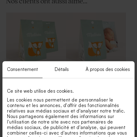
Nos clients ont aussi aimé...
Tube à bulles baptême vert
Moulin à vent baptême vert
eucalyptus
et son crayon gris
Consentement
Détails
À propos des cookies
Étui à dragées naissance
Étui à dragées baptême
renard joueur
renard avec photo
Dragées baptême sucrés
Dragées baptême marbré
Ce site web utilise des cookies.
rond eucalyptus 750 gr (±
vert 1 kg (± 240 ex)
195 ex)
Les cookies nous permettent de personnaliser le
contenu et les annonces, d'offrir des fonctionnalités
relatives aux médias sociaux et d'analyser notre trafic.
Nous partageons également des informations sur
l'utilisation de notre site avec nos partenaires de
médias sociaux, de publicité et d'analyse, qui peuvent
combiner celles-ci avec d'autres informations que vous