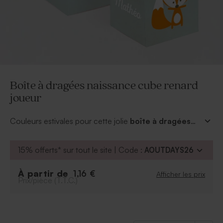
Boîte à dragées naissance cube renard
joueur
Couleurs estivales pour cette jolie
boîte à dragées
naissance cube renard joueur
. Garnissez le cube
des dragées ou autres friandises dans les mêmes
15% offerts* sur tout le site | Code :
AOUTDAYS26
teintes pour un succès garanti et un cadeau souvenir
réussi ! Apposez le prénom de votre petit bout sur la
À partir de
1,16 €
Afficher les prix
boîte est le tour est joué.
Prix/pièce (T.T.C.)