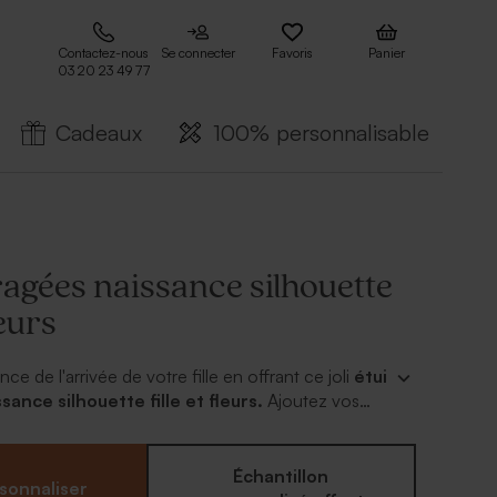
Contactez-nous
Se connecter
Favoris
Panier
03 20 23 49 77
Cadeaux
100% personnalisable
ragées naissance silhouette
leurs
ce de l'arrivée de votre fille en offrant ce joli
étui
sance silhouette fille et fleurs.
Ajoutez vos
 sachet plastique livré d'office, imprimez le prénom
et le tour est joué ! Plusieurs coloris disponibles
dèle vendu avec l'attache parisienne.
Échantillon
sonnaliser