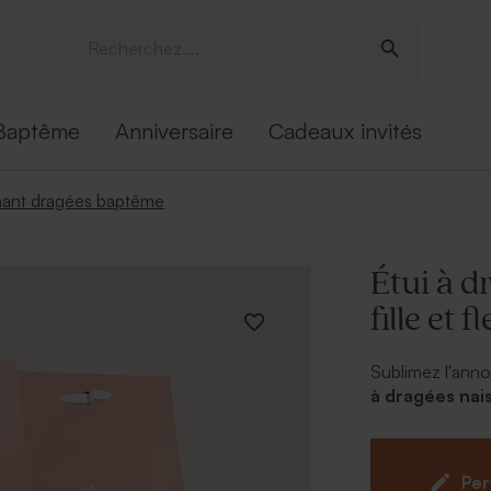
Baptême
Anniversaire
Cadeaux invités
ant dragées baptême
Étui à d
fille et f
Sublimez l'annon
à dragées nais
dragées dans le
de votre enfant 
pour l'étui. Mo
Per