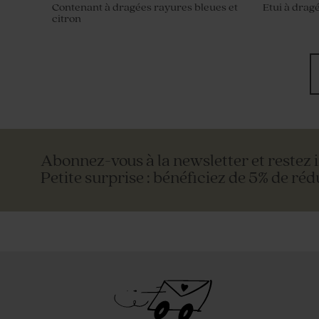
Contenant à dragées rayures bleues et
Etui à drag
citron
Abonnez-vous à la newsletter et restez 
Petite surprise : bénéficiez de 5% de réd