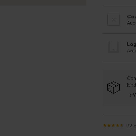
Cou
Auc
Log
Ave
Co
len
› 
92 %