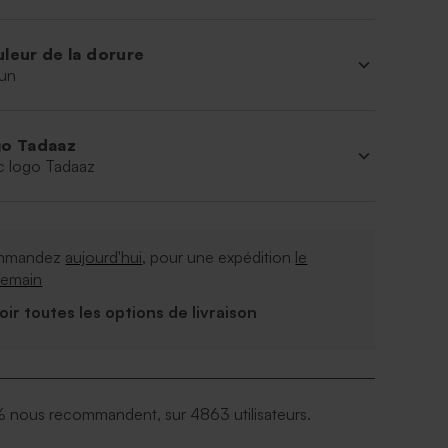
leur de la dorure
un
o Tadaaz
c logo Tadaaz
mmandez
aujourd'hui
, pour une expédition
le
demain
Voir toutes les options de livraison
 nous recommandent, sur 4863 utilisateurs.