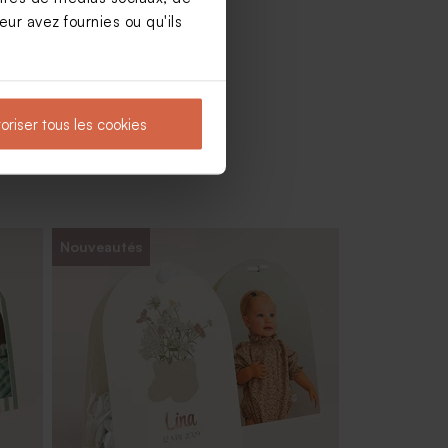
ur avez fournies ou qu'ils
oriser tous les cookies
Nouveautés
Dragées baptême lentilles roses 1 kg (±
1120 ex)