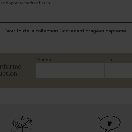
ées baptême petites fleurs
Voir toute la collection Contenant dragées baptême
Prénom
E-mail
informé.
uction.