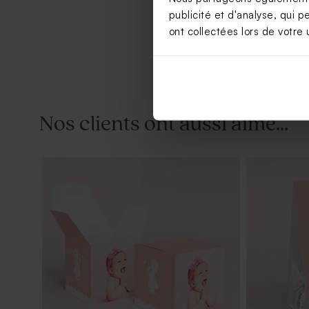
publicité et d'analyse, qui p
ont collectées lors de votre u
Nos clients ont aussi aimé...
Carte polaroïd naissance trio de photo
Dragées bap