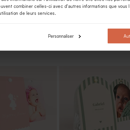
euvent combiner celles-ci avec d'autres informations que vous le
Voir +
tilisation de leurs services.
Personnaliser
Aut
tême nude 1 kg (± 240 ex)
Dragées blanches 1 kg (± 240 ex)