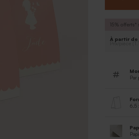
15% offerts* s
À partir d
Prix/pièce (T.
Mo
Par 
For
6,5 
Pap
Papi