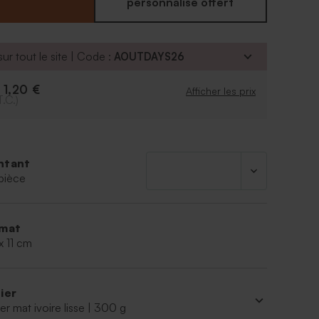
personnalisé offert
ur tout le site | Code :
AOUTDAYS26
1,20 €
e
Afficher les prix
T.C.)
ntant
pièce
mat
x 11 cm
ier
er mat ivoire lisse | 300 g