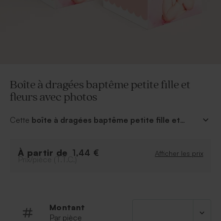
Boîte à dragées baptême petite fille et
fleurs avec photos
Cette
boîte à dragées baptême petite fille et
fleurs avec photos
100% girly sera idéale pour le
baptême de votre princesse. Granissez-là de dragées
À partir de
roses pour une harmonisation parfaite. Un petit cadeau
1,44 €
Afficher les prix
Prix/pièce (T.T.C.)
souvenir pour remercier tous ceux présents pour ce
grand jour. Prénom et photos à personnaliser et hop
elle sera prête ! Envie d'une autre couleur ? C'est
possible grâce à notre large palette.
Montant
Par pièce