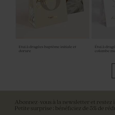
Etui à dragées baptême initiale et
Étui à drag
dorure
colombe me
Abonnez-vous à la newsletter et restez 
Petite surprise : bénéficiez de 5% de réd