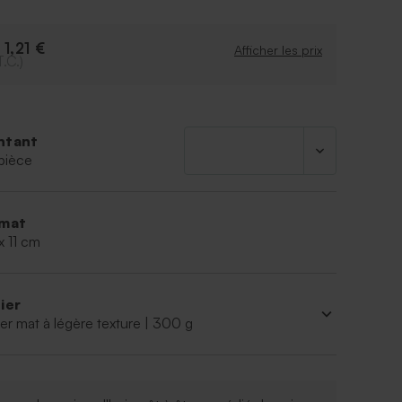
1,21 €
e
Afficher les prix
T.C.)
ntant
pièce
mat
x 11 cm
ier
er mat à légère texture | 300 g