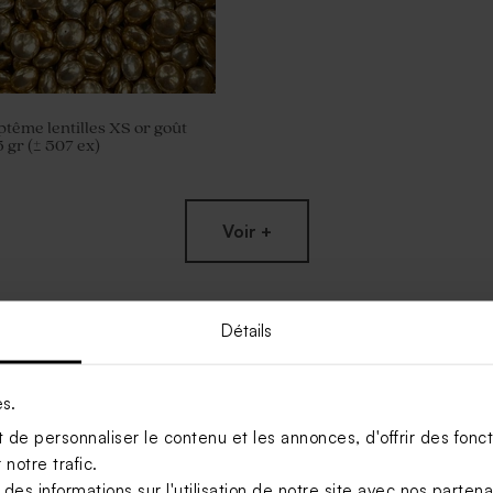
tême lentilles XS or goût
 gr (± 507 ex)
Voir +
Détails
es.
de personnaliser le contenu et les annonces, d'offrir des foncti
notre trafic.
s informations sur l'utilisation de notre site avec nos parten