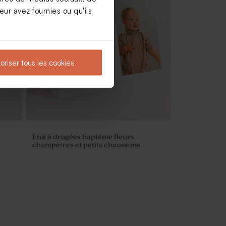
ur avez fournies ou qu'ils
Dragées jaune velours baptême 1 kg (±
240 ex)
oriser tous les cookies
Etui à dragées baptême fleurs
champêtres et petits chaussons