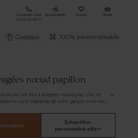
Contactez-nous
Se connecter
Favoris
Panier
03 20 23 49 77
Cadeaux
100% personnalisable
dragées nœud papillon
duire par cet étui à dragées noeud pap, chic et
issance ou le baptême de votre garçon s'est mis
sonnalisez-le de son prénom. L'attache parisienne
r le montage et le sachet plastique pour vos
Échantillon
sonnaliser
personnalisé offert