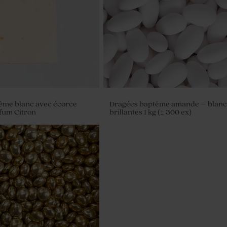
ême blanc avec écorce
Dragées baptême amande – blan
rfum Citron
brillantes 1 kg (± 300 ex)