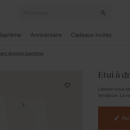
Baptême
Anniversaire
Cadeaux invités
ant dragées baptême
Etui à 
Laissez-vous sé
tendance. La na
sur son 31. Per
est fournie pou
gourmandises.
Per