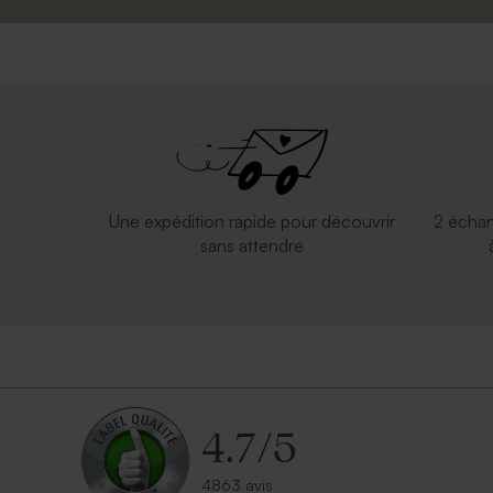
Une expédition rapide pour découvrir
2 échan
sans attendre
4.7
/
5
4863 avis