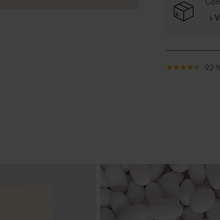
Com
› 
92 %