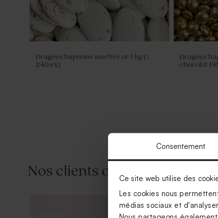
Dragées baptême marbré or 1 kg (±
Dragées bap
240 ex)
chocolat 195
Consentement
Nos clients ont aussi aimé...
Ce site web utilise des cooki
Les cookies nous permettent 
médias sociaux et d'analyser 
Nous partageons également de