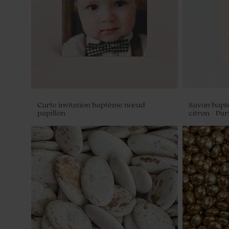
Carte invitation baptême nœud
Savon bapt
papillon
citron - Pa