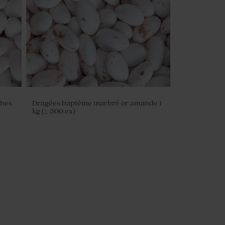
ches
Dragées baptême marbré or amande 1
kg (± 300 ex)