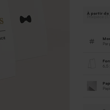
À partir d
Prix/pièce (T.
Mo
Par 
For
6,5 
Pap
Papi