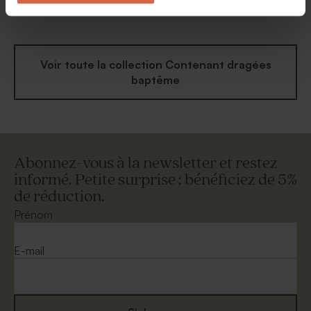
bouquet floral
et papillon
Voir toute la collection Contenant dragées
baptême
Abonnez-vous à la newsletter et restez
informé. Petite surprise : bénéficiez de 5%
de réduction.
Prénom
E-mail