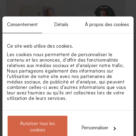
Consentement
Détails
À propos des cookies
Ce site web utilise des cookies.
Les cookies nous permettent de personnaliser le
contenu et les annonces, d'offrir des fonctionnalités
Etui à dragées baptême
Étui à dragées baptême
relatives aux médias sociaux et d'analyser notre trafic.
fleurs sauvages
original colombe messagère
Nous partageons également des informations sur
l'utilisation de notre site avec nos partenaires de
médias sociaux, de publicité et d'analyse, qui peuvent
combiner celles-ci avec d'autres informations que vous
leur avez fournies ou qu'ils ont collectées lors de votre
utilisation de leurs services.
Autoriser tous les
Personnaliser
cookies
Etui à dragées baptême
Contenant à dragées fleurs