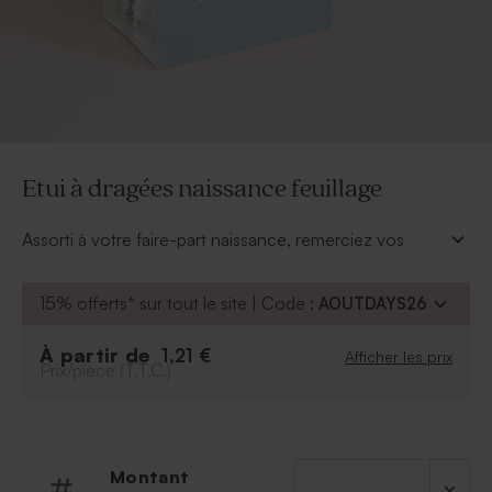
Etui à dragées naissance feuillage
Assorti à votre faire-part naissance, remerciez vos
proches grâce à cet
étui à dragées naissance
feuillage mixte
qui se personnalise de la photo de
15% offerts* sur tout le site | Code :
AOUTDAYS26
votre petit bout'chou. Choisissez la couleur de fond
dans notre mode de personnalisation et ajoutez-y son
À partir de
1,21 €
Afficher les prix
prénom. Il vous restera plus qu'à le garnir de douces
Prix/pièce (T.T.C.)
sucreries.
*Le sachet et l'attache parisienne sont fournis d'office
Montant