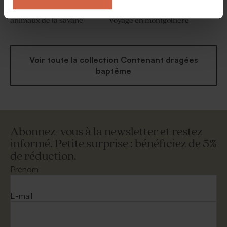
Etui à dragées baptême
Etui à dragées baptême
animaux de la savane
voyage en montgolfière
Voir toute la collection Contenant dragées
baptême
Abonnez-vous à la newsletter et restez
informé. Petite surprise : bénéficiez de 5%
de réduction.
Prénom
E-mail