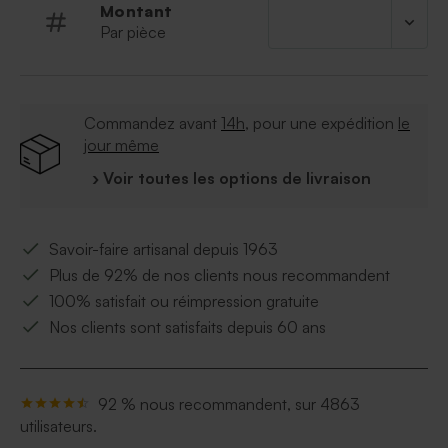
Montant
sortie de l'église marquera les esprits !
Par pièce
Nous avons également plein d'autres jolies surprises à
offrir à vos proches dans cette même collection.
Commandez avant
14h
, pour une expédition
le
jour même
› Voir toutes les options de livraison
Savoir-faire artisanal depuis 1963
Plus de 92% de nos clients nous recommandent
100% satisfait ou réimpression gratuite
Nos clients sont satisfaits depuis 60 ans
92 % nous recommandent, sur 4863
utilisateurs.