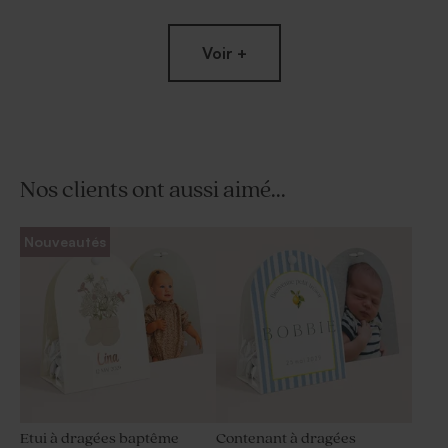
Voir +
Nos clients ont aussi aimé...
Dragées baptême lentilles
Dragées baptême bleues 1 kg
Nouveautés
XS or goût chocolat 195 gr (±
(± 240 ex)
507 ex)
Etui à dragées baptême
Contenant à dragées