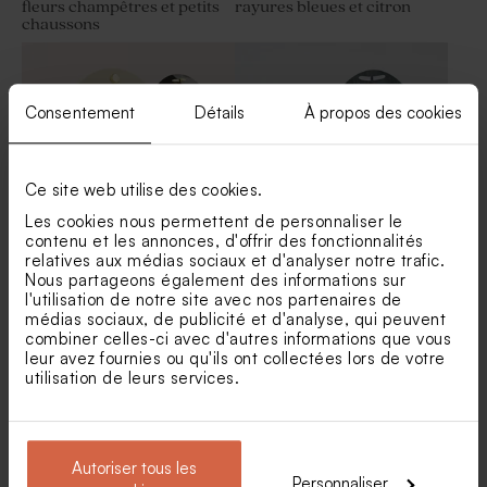
fleurs champêtres et petits
rayures bleues et citron
chaussons
Dragées baptême lentille
Dragées ovales baptême
blanches et or 1 kg (± 1120 ex)
marbrées or 1 kg (± 425 ex)
Consentement
Détails
À propos des cookies
Ce site web utilise des cookies.
Les cookies nous permettent de personnaliser le
contenu et les annonces, d'offrir des fonctionnalités
relatives aux médias sociaux et d'analyser notre trafic.
Etui à dragées baptême
Étui à dragées baptême
Nous partageons également des informations sur
initiale et dorure
original colombe messagère
l'utilisation de notre site avec nos partenaires de
Dragées baptême sucrés
Dragées jaune velours
médias sociaux, de publicité et d'analyse, qui peuvent
ronds marbrés or 750 gr (±
baptême 1 kg (± 240 ex)
combiner celles-ci avec d'autres informations que vous
195 ex)
leur avez fournies ou qu'ils ont collectées lors de votre
utilisation de leurs services.
Autoriser tous les
Personnaliser