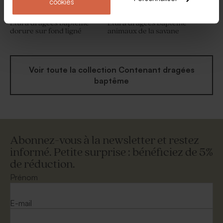
cookies
Etui à dragées baptême
Etui à dragées baptême
dorure sur fond ligné
animaux de la savane
Voir toute la collection Contenant dragées
baptême
Abonnez-vous à la newsletter et restez
informé. Petite surprise : bénéficiez de 5%
de réduction.
Prénom
E-mail