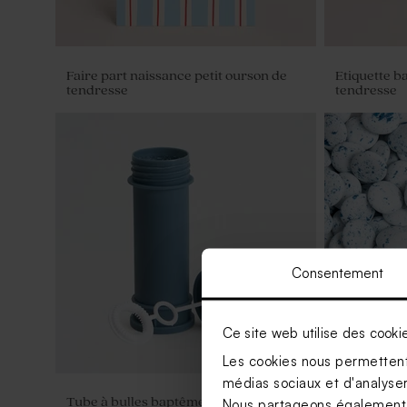
Faire part naissance petit ourson de
Etiquette b
tendresse
tendresse
Consentement
Ce site web utilise des cooki
Les cookies nous permettent 
médias sociaux et d'analyser 
Tube à bulles baptême bleu vintage
Dragées len
Nous partageons également de