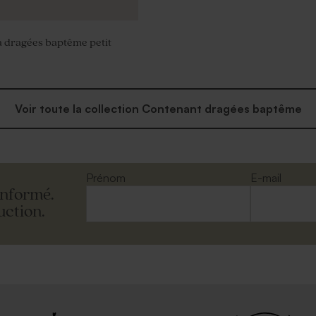
 dragées baptême petit
Voir toute la collection Contenant dragées baptême
Prénom
E-mail
informé.
uction.