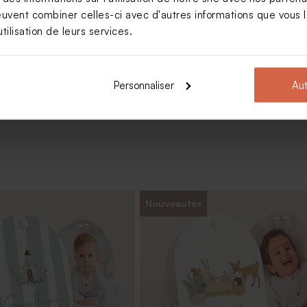
(± 1120 ex)
euvent combiner celles-ci avec d'autres informations que vous le
tilisation de leurs services.
Voir +
Personnaliser
Aut
Nouveautés
ême à graver - Parfum
Savon baptême marbré bleu et bla
Parfum Fleur de sel