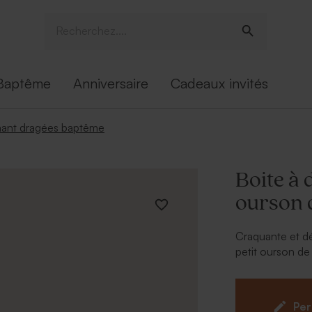
Baptême
Anniversaire
Cadeaux invités
ant dragées baptême
Boite à 
ourson 
Craquante et dé
petit ourson de
lors du baptêm
elle devient un
l’univers doux d
Per