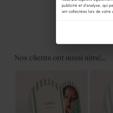
bleues 1 kg 
publicité et d'analyse, qui p
ont collectées lors de votre u
Nos clients ont aussi aimé...
Dragées baptême bleu gris 1 kg (± 240
Savon bapt
ex)
fleur de sel