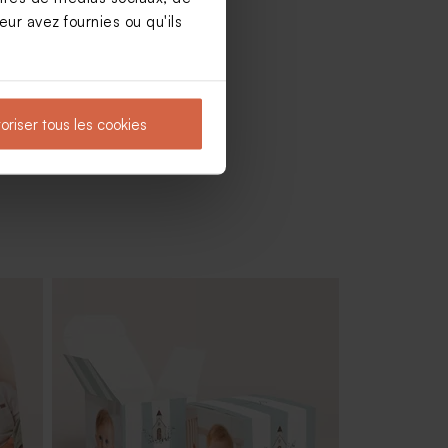
ur avez fournies ou qu'ils
oriser tous les cookies
nc -
Sucette baptême bleue et blanche