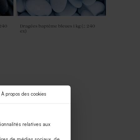
 240
Dragées baptême bleues 1 kg (± 240
ex)
À propos des cookies
onnalités relatives aux
aires de médias sociaux, de