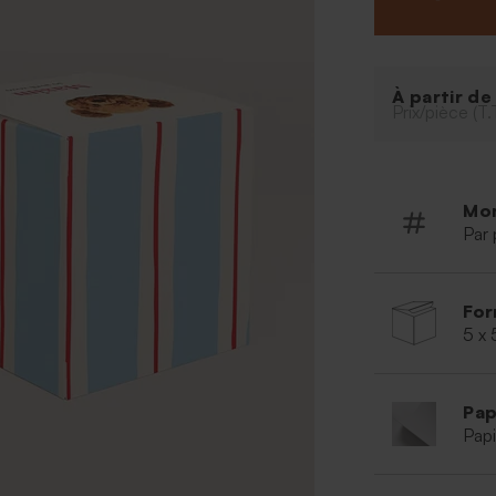
garnir de quelq
À retenir
:
Peut cont
dragées l
À partir d
Prix/pièce (T.
Dragées 
Mo
Par 
For
5 x 
Pap
Papi