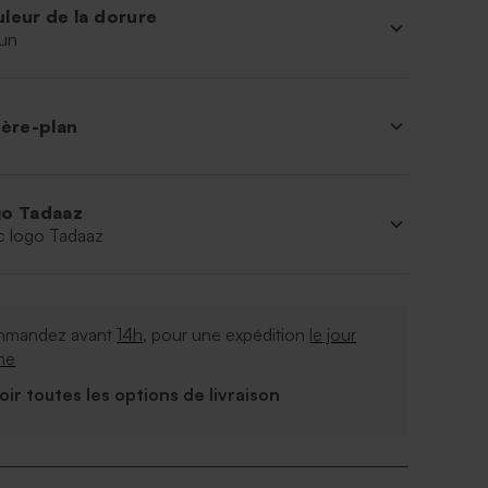
leur de la dorure
un
ière-plan
o Tadaaz
c logo Tadaaz
mandez avant
14h
, pour une expédition
le jour
me
Voir toutes les options de livraison