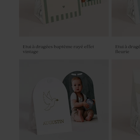
Etui à dragées baptême rayé effet
Etui à drag
vintage
fleurie