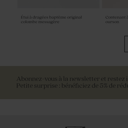
Étui à dragées baptême original
Contenant à
colombe messagère
ourson
Abonnez-vous à la newsletter et restez 
Petite surprise : bénéficiez de 5% de réd