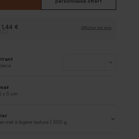
ues douceurs pour faire plaisir à vos convives.
personnalisé offert
enir environ 15 dragées, 36 bonbons acidulés, 60
entilles ou 20 dragées aux amandes
1,44 €
e
Afficher les prix
T.C.)
vendues séparément
ntant
pièce
mat
5 x 5 cm
ier
er mat à légère texture | 300 g