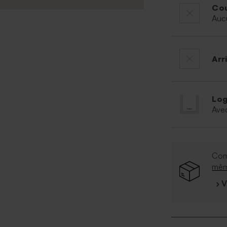
Cou
Auc
Arr
Log
Ave
Com
mê
› 