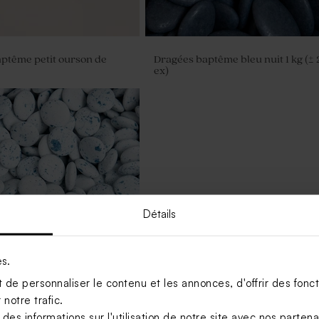
aptême petit ourson de
Dragées baptême bleu nuit 1 kg (±
ex)
Détails
es.
de personnaliser le contenu et les annonces, d'offrir des foncti
notre trafic.
tilles baptême marbrées
s informations sur l'utilisation de notre site avec nos parten