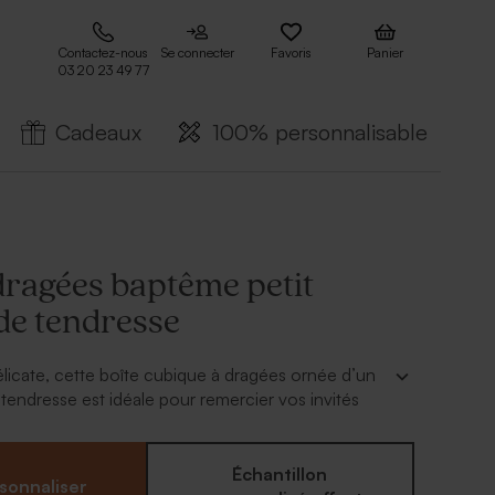
Contactez-nous
Se connecter
Favoris
Panier
03 20 23 49 77
Cadeaux
100% personnalisable
dragées baptême petit
de tendresse
licate, cette boîte cubique à dragées ornée d’un
 tendresse est idéale pour remercier vos invités
e de votre bébé. Personnalisée avec son prénom,
 cadeau unique qui s’accorde parfaitement à
e cette belle célébration. Il ne reste plus qu’à la
Échantillon
sonnaliser