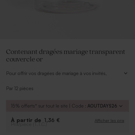
Contenant dragées mariage transparent
couvercle or
Pour offrir vos dragées de mariage à vos invités,
choisissez ce joli contenant dragées mariage
transparent avec son couvercle couleur or. Pot en
Par 12 pièces
plastique transparent.
À personnaliser :
15% offerts* sur tout le site | Code :
AOUTDAYS26
Avec une étiquette en papier, à nouer dans la
fermeture du contenant.
À partir de
1,36 €
Afficher les prix
Prix/pièce (T.T.C.)
Avec un sticker rond, à coller sur le couvercle.
Avec un sticker rond ou rectangulaire à coller sur