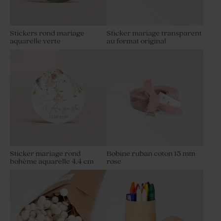
Stickers rond mariage
Sticker mariage transparent
aquarelle verte
au format original
Sticker mariage rond
Sticker mariage balade
rayures bleues et citron
champêtre
Sticker mariage rond
Bobine ruban coton 15 mm
bohème aquarelle 4,4 cm
rose
Sticker autocollant prénoms
Stickers mariage
mariage motif floral
minimaliste initiale