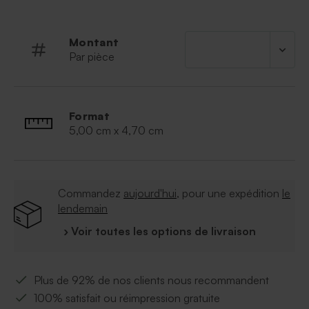
le contenant.
À retenir :
Montant
Par pièce
Vendus par lot de 12 pièces.
Matière :
Contenant et son couvercle en plexi.
Léger et incassable. Durable dans le temps.
Diamètre du couvercle :
4,40cm
Format
Peut contenir environ 12 dragées
5,00 cm x 4,70 cm
Commandez
aujourd'hui
, pour une expédition
le
lendemain
› Voir toutes les options de livraison
Plus de 92% de nos clients nous recommandent
100% satisfait ou réimpression gratuite