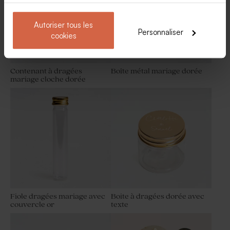
Autoriser tous les
Personnaliser
cookies
Contenant à dragées
Boîte métal mariage dorée
mariage cloche dorée
Dragées mariage vert
Tableau photo plexi sur socle
eucalyptus 1 kg (± 1120 ex)
en bois spécial fête des
pères
Fiole dragées mariage avec
Boite à dragées dorée avec
couvercle or
texte
Rond de serviette mariage
Dragées mariage marbré or
eucalyptus
amande 1 kg (± 300 ex)