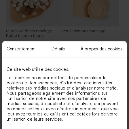
Fleurs séchées mariage -
Pot à crayons mariage
Botao branco blanc
Consentement
Détails
À propos des cookies
Voir +
Ce site web utilise des cookies.
Les cookies nous permettent de personnaliser le
contenu et les annonces, d'offrir des fonctionnalités
relatives aux médias sociaux et d'analyser notre trafic.
Nous partageons également des informations sur
Nos clients ont aussi aimé...
l'utilisation de notre site avec nos partenaires de
médias sociaux, de publicité et d'analyse, qui peuvent
Faire part mariage cache
Faire part mariage fleurs
combiner celles-ci avec d'autres informations que vous
coeur champêtre
bohème aquarelle
leur avez fournies ou qu'ils ont collectées lors de votre
utilisation de leurs services.