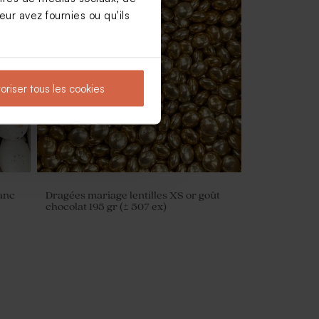
ur avez fournies ou qu'ils
photo
Etiquette prénoms mariage fleurs
blanches sur fond vert
oriser tous les cookies
anc
Dragées mariage lentilles XS or goût
chocolat 195 gr (± 507 ex)