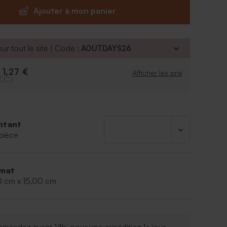
Ajouter à mon panier
r lot de 6 pièces.
:
Contenant et son couvercle en plexi. Léger et
ur tout le site | Code :
AOUTDAYS26
e. Durable dans le temps.
enir environ 15 dragées.
1,27 €
e
Afficher les prix
T.C.)
ntant
pièce
mat
0 cm x 15,00 cm