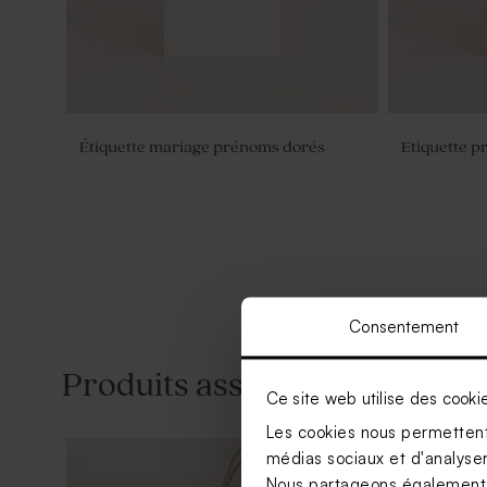
Étiquette mariage prénoms dorés
Etiquette p
Consentement
Produits associés
Ce site web utilise des cooki
Les cookies nous permettent 
médias sociaux et d'analyser 
Nous partageons également de