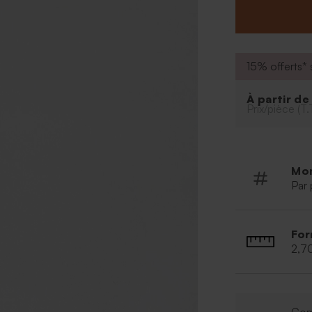
À retenir
:
Vendus pa
Matière 
15% offerts* s
incassabl
Peut cont
À partir d
Prix/pièce (T.
Mo
Par 
For
2,7