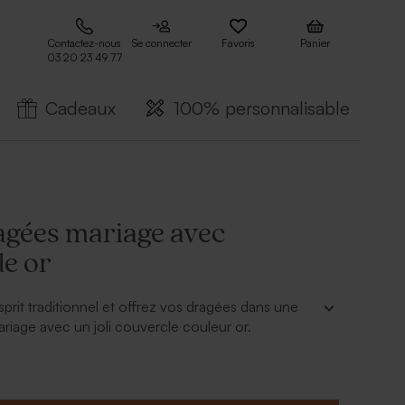
Contactez-nous
Se connecter
Favoris
Panier
03 20 23 49 77
Cadeaux
100% personnalisable
ragées mariage avec
le or
sprit traditionnel et offrez vos dragées dans une
ariage avec un joli couvercle couleur or.
r :
étiquette en papier, à nouer dans la fermeture du
.