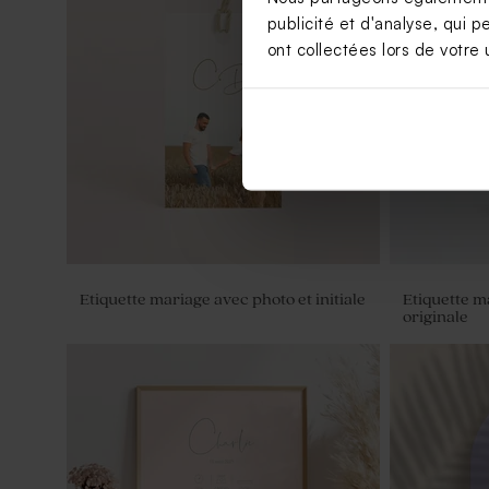
publicité et d'analyse, qui p
ont collectées lors de votre u
Etiquette mariage minimaliste et
Étiquette c
dorure
blanches
Etiquette mariage avec photo et initiale
Etiquette 
originale
Etiquette prénoms mariage motif floral
Etiquette p
et papier naturel
prénoms mi