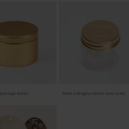
ariage laurier doré
Dragées mariage marbré or amand
kg (± 300 ex)
 mariage dorée
Boite à dragées dorée avec texte