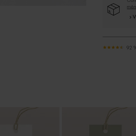
Com
mê
› 
92 %