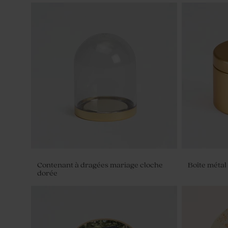
Sticker mariage minimaliste prénoms
Étiquette m
et jolies écritures
Contenant à dragées mariage cloche
Boîte métal
dorée