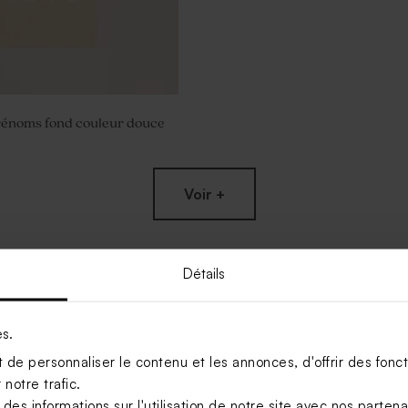
rénoms fond couleur douce
Voir +
Détails
es.
de personnaliser le contenu et les annonces, d'offrir des foncti
notre trafic.
s informations sur l'utilisation de notre site avec nos parten