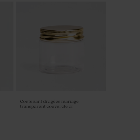
e 1
Dragées mariage sucrés ronds
marbrés d'or 750 gr (± 195 ex)
Contenant dragées mariage
transparent couvercle or