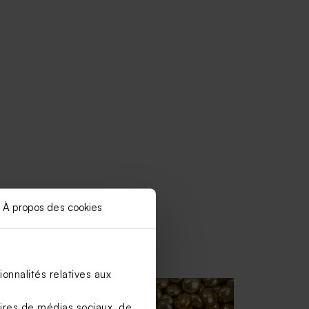
À propos des cookies
onnalités relatives aux
aires de médias sociaux, de