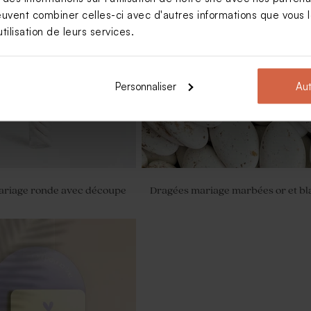
euvent combiner celles-ci avec d'autres informations que vous le
tilisation de leurs services.
adeau mariage fleurs
Etiquette personnalisée mariage 
romantique
Personnaliser
Aut
mariage ronde avec découpe
Dragées mariage marbées or et bl
ersonnalisée mariage
nimaliste