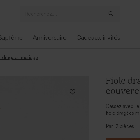
Baptême
Anniversaire
Cadeaux invités
 dragées mariage
Fiole d
couverc
Cassez avec l'e
fiole dragées m
À personnalise
Par 12 pièces
Avec une 
contenant