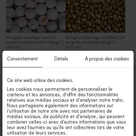
Dragées mariage sucrés
Dragées mariage lentilles XS
ronds marbrés d'or 750 gr (±
or goût chocolat 195 gr (±
195 ex)
507 ex)
Consentement
Détails
À propos des cookies
Voir +
Ce site web utilise des cookies.
Les cookies nous permettent de personnaliser le
contenu et les annonces, d'offrir des fonctionnalités
relatives aux médias sociaux et d'analyser notre trafic.
Nous partageons également des informations sur
l'utilisation de notre site avec nos partenaires de
Nos clients ont aussi aimé...
médias sociaux, de publicité et d'analyse, qui peuvent
combiner celles-ci avec d'autres informations que vous
Tube à bulles mariage or
Dragées ovales mariage
leur avez fournies ou qu'ils ont collectées lors de votre
marbrées or 1 kg (± 425 ex)
utilisation de leurs services.