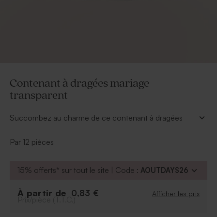
Contenant à dragées mariage
transparent
Succombez au charme de ce contenant à dragées
chic, transparent et très original qui saura remercier vos
proches avec gourmandise.
Par 12 pièces
À retenir :
Peut contenir environ 12 dragées, 20
15% offerts* sur tout le site | Code :
AOUTDAYS26
bonbons, 50 dragées lentilles
Dragées vendus séparément
À partir de
0,83 €
Afficher les prix
Prix/pièce (T.T.C.)
Se vend par 12 exemplaires