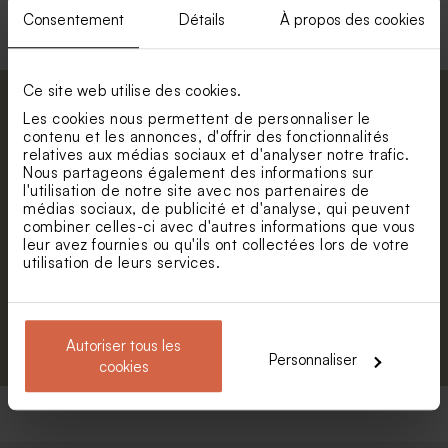
personnaliser
personnaliser
Consentement
Détails
À propos des cookies
Ce site web utilise des cookies.
Abonnez-vous à la newsletter et restez
Les cookies nous permettent de personnaliser le
informé. Petite surprise : bénéficiez de 5%
contenu et les annonces, d'offrir des fonctionnalités
relatives aux médias sociaux et d'analyser notre trafic.
de réduction.
Nous partageons également des informations sur
Prénom
l'utilisation de notre site avec nos partenaires de
médias sociaux, de publicité et d'analyse, qui peuvent
combiner celles-ci avec d'autres informations que vous
E-mail
leur avez fournies ou qu'ils ont collectées lors de votre
utilisation de leurs services.
S'abonner
Autoriser tous les
Personnaliser
cookies