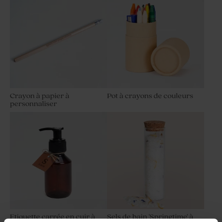
Crayon à papier à
Pot à crayons de couleurs
personnaliser
Etiquette carrée en cuir à
Sels de bain 'Springtime' à