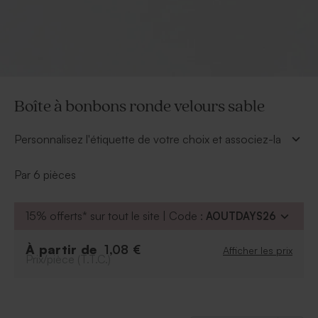
Boîte à bonbons ronde velours sable
Personnalisez l'étiquette de votre choix et associez-la
avec cette boîte à bonbons ronde. A donner pour
toute occasion pour le bonheur des petits et grands.
Par 6 pièces
À retenir :
Contenance : environ 60 gr
15% offerts* sur tout le site | Code :
AOUTDAYS26
Format : 8 x 2.5 cm
Se vendent par multiple de 6ex
À partir de
1,08 €
Afficher les prix
Prix/pièce (T.T.C.)
Peut contenir environ 16 dragées, 45 bonbons
au sucre, 60 dragées lentilles ou 60 bonbons
coeur