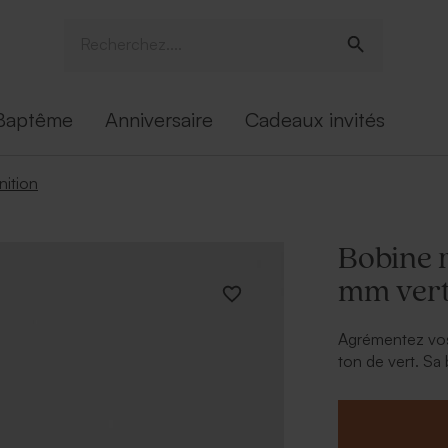
Baptême
Anniversaire
Cadeaux invités
inition
Bobine 
mm ver
Agrémentez vos
ton de vert. Sa
également final
Cadeau invité 