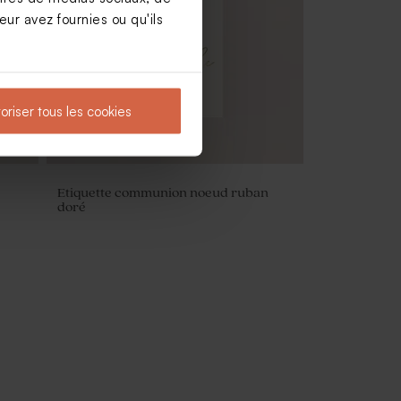
velours eucalyptus
ur avez fournies ou qu'ils
oriser tous les cookies
Etiquette communion noeud ruban
doré