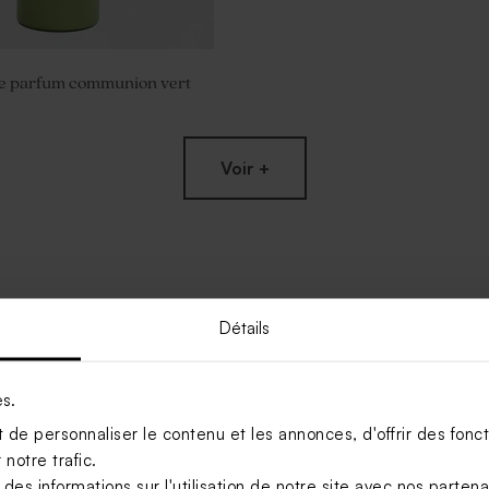
de parfum communion vert
Voir +
Détails
es.
de personnaliser le contenu et les annonces, d'offrir des foncti
notre trafic.
s informations sur l'utilisation de notre site avec nos parten
mmunion verte et blanche
Contenant dragées communion ti