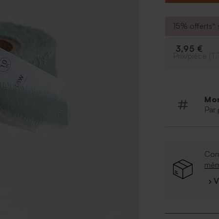
15% offerts* s
3,95 €
Prix/pièce (T.
Mo
Par 
Com
mê
› 