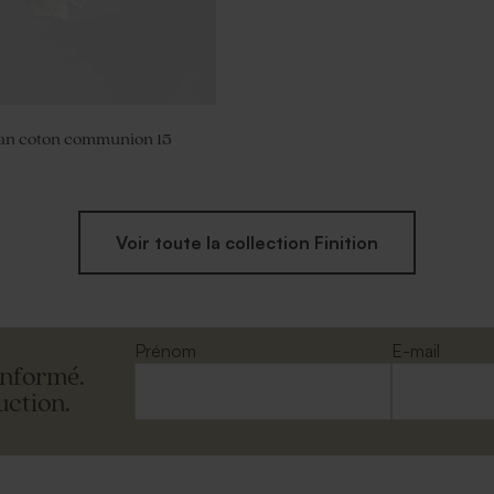
an coton communion 15
Voir toute la collection Finition
Prénom
E-mail
informé.
uction.