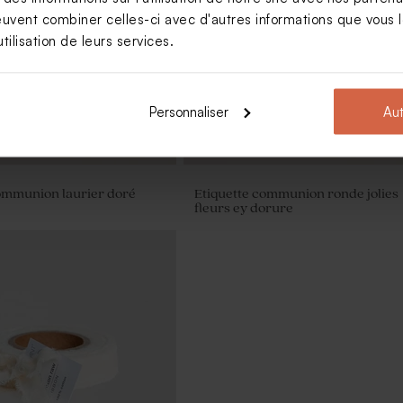
vert de gris
euvent combiner celles-ci avec d'autres informations que vous le
tilisation de leurs services.
Personnaliser
Aut
ommunion laurier doré
Etiquette communion ronde jolies
fleurs ey dorure