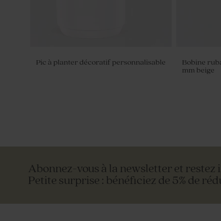
Pic à planter décoratif personnalisable
Bobine rub
mm beige
Abonnez-vous à la newsletter et restez 
Petite surprise : bénéficiez de 5% de réd