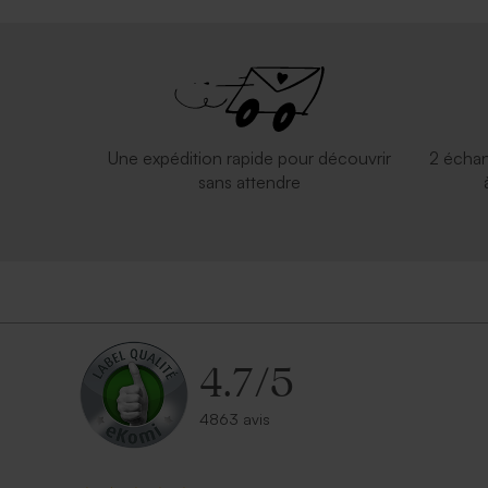
Une expédition rapide pour découvrir
2 échan
sans attendre
4.7
/
5
4863 avis