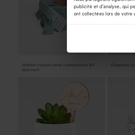
publicité et d'analyse, qui p
ont collectées lors de votre u
Bobine ruban coton communion 40
Étiquette c
mm vert
Pot en verre sel de bain vert
communion