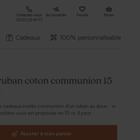
Contactez-nous
Se connecter
Favoris
Panier
03 20 23 49 77
Cadeaux
100% personnalisable
ruban coton communion 15
t
 cadeaux invités communion d'un ruban au doux
 bobine vous est proposée en 10 m. Il peut
iser votre décoration de fête.
vendu séparément.
Ajouter à mon panier