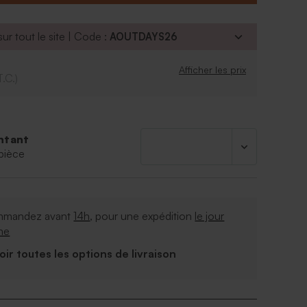
ur tout le site | Code :
AOUTDAYS26
Afficher les prix
T.C.)
ntant
pièce
mandez avant
14h
, pour une expédition
le jour
me
Voir toutes les options de livraison