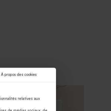
À propos des cookies
onnalités relatives aux
aires de médias sociaux, de
ssu
Contenant à dragées communion en