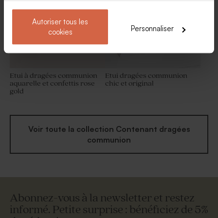
Autoriser tous les
Personnaliser
cookies
Etui à dragées communion
Etui dragées communion
aquarelle et confettis rose
chic et original
gold
Voir toute la collection Contenant dragées
communion
Abonnez-vous à la newsletter et restez
informé. Petite surprise : bénéficiez de 5%