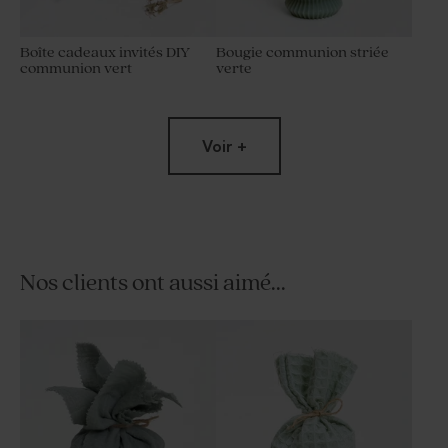
Boîte cadeaux invités DIY
Bougie communion striée
communion vert
verte
Voir +
Nos clients ont aussi aimé...
Diffuseur de parfum
Bougie communion arc-en-
communion vert
ciel verte