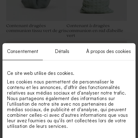
Contenant dragées
Contenant à dragées
communion tissu vert de gris
communion en nid d'abeille
vert
Sucette communion verte et
Tube de savon en paillette -
blanche
cadeau invité communion
Consentement
Détails
À propos des cookies
Ce site web utilise des cookies.
Les cookies nous permettent de personnaliser le
contenu et les annonces, d'offrir des fonctionnalités
relatives aux médias sociaux et d'analyser notre trafic.
Nous partageons également des informations sur
l'utilisation de notre site avec nos partenaires de
Boîte en velours communion
Étui à dragées communion
médias sociaux, de publicité et d'analyse, qui peuvent
verte noeud papillon
eucalyptus et prénom doré
Savon artisanal communion
combiner celles-ci avec d'autres informations que vous
gravure
senteur Thé Chaï
leur avez fournies ou qu'ils ont collectées lors de votre
utilisation de leurs services.