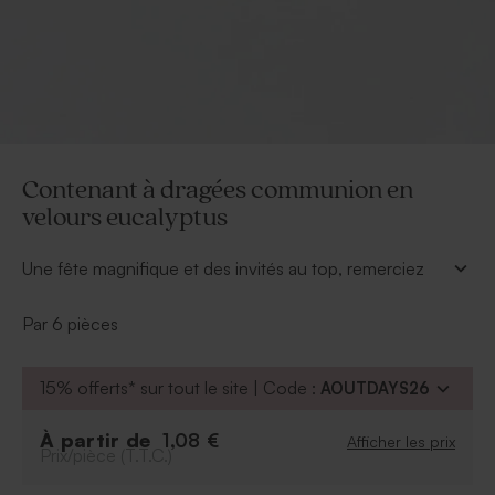
Contenant à dragées communion en
velours eucalyptus
Une fête magnifique et des invités au top, remerciez
vos proches d'avoir participé à cette journée en leur
offrant ce contenant à dragées communion.
Par 6 pièces
À retenir :
Contenance : environ 60 gr
15% offerts* sur tout le site | Code :
AOUTDAYS26
Format : 8 x 2.5 cm
Se vendent par multiple de 6ex
À partir de
1,08 €
Afficher les prix
Prix/pièce (T.T.C.)
Peut contenir environ 16 dragées, 45 bonbons
au sucre, 60 dragées lentilles ou 60 bonbons