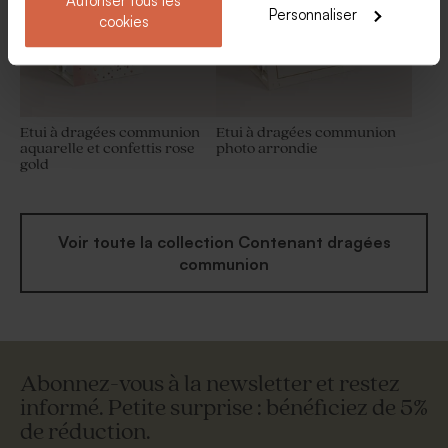
Autoriser tous les
Personnaliser
cookies
Etui à dragées communion
Etui à dragées communion
aquarelle et confettis rose
photo arrondie
gold
Voir toute la collection Contenant dragées
communion
Abonnez-vous à la newsletter et restez
informé. Petite surprise : bénéficiez de 5%
de réduction.