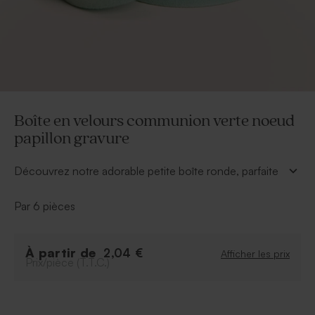
Boîte en velours communion verte noeud
papillon gravure
Découvrez notre adorable petite boîte ronde, parfaite
pour présenter vos dragées, gourmandises ou petits
cadeaux invités lors d’une communion. Sa texture
Par 6 pièces
douce et son design délicat apportent immédiatement
une touche élégante et spirituelle à votre décoration
de fête.
À partir de
2,04 €
Afficher les prix
Prix/pièce (T.T.C.)
* Personnalisation par gravure directement dans la
matière, sans choix de couleur.