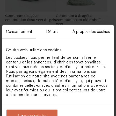
Contenant dragées
Contenant à dragées
communion tissu vert de gris
communion en nid d'abeille
vert
Sticker communion dorure
Sticker tube à bulles
Consentement
Détails
À propos des cookies
sur fond doux
communion champ de fleurs
Ce site web utilise des cookies.
Les cookies nous permettent de personnaliser le
contenu et les annonces, d'offrir des fonctionnalités
relatives aux médias sociaux et d'analyser notre trafic.
Nous partageons également des informations sur
l'utilisation de notre site avec nos partenaires de
médias sociaux, de publicité et d'analyse, qui peuvent
Contenant à dragées
Étui à dragées communion
combiner celles-ci avec d'autres informations que vous
communion en velours
eucalyptus et prénom doré
leur avez fournies ou qu'ils ont collectées lors de votre
eucalyptus
Tube à bulles communion
Boîte cadeaux invités DIY
utilisation de leurs services.
vert eucalyptus
communion vert