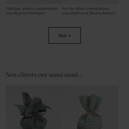
Marque-place communion
Set de table communion
eucalyptus féérique
eucalyptus et fleurs dorées
Voir +
Nos clients ont aussi aimé...
Carte invitation baptême
Faire part communion fleurs
arche colombe poétique
et colombe
photo et dorure