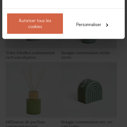
bois imprimé
Autoriser tous les
Personnaliser
cookies
Tube à bulles communion
Bougie communion striée
vert eucalyptus
verte
Boîte métal communion
Mini pot en verre
blanche | Buromac 781108
communion et son couvercle
en liège
Diffuseur de parfum
Bougie communion arc-en-
communion vert
ciel verte