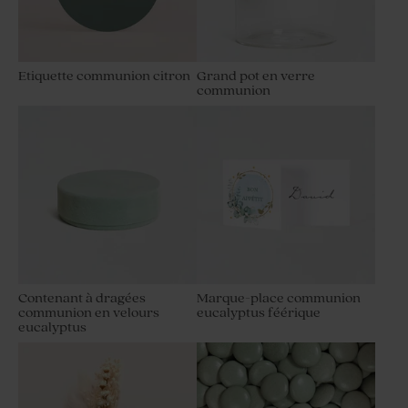
Etiquette communion citron
Grand pot en verre
communion
Etiquette communion effet
Étiquette communion ballon
kraft
d'or
Contenant à dragées
Marque-place communion
communion en velours
eucalyptus féérique
eucalyptus
Étiquette communion florale
Étiquette communion arc-
brindille verte
en-ciel magique