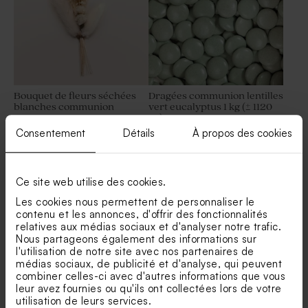
Bouquet de fleurs séchées
Dragées communion lentilles
blanches communion
vert eucalyptus 1 kg (± 1120
ex)
Consentement
Détails
À propos des cookies
Voir +
Ce site web utilise des cookies.
Les cookies nous permettent de personnaliser le
contenu et les annonces, d'offrir des fonctionnalités
relatives aux médias sociaux et d'analyser notre trafic.
Nous partageons également des informations sur
l'utilisation de notre site avec nos partenaires de
médias sociaux, de publicité et d'analyse, qui peuvent
Nos clients ont aussi aimé...
combiner celles-ci avec d'autres informations que vous
leur avez fournies ou qu'ils ont collectées lors de votre
Boîte cadeaux invités DIY
Contenant en verre nervuré
utilisation de leurs services.
Limited edition
communion vert
communion et son couvercle