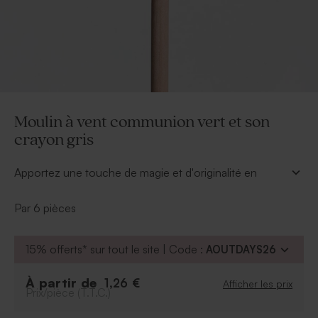
Moulin à vent communion vert et son
crayon gris
Apportez une touche de magie et d'originalité en
offrant en cadeau à vos convives ce joli moulin à vent
vert accompagné de son crayon gris.
Par 6 pièces
À retenir :
Crayon gris inclus
15% offerts* sur tout le site | Code :
AOUTDAYS26
Par lot de 6 exemplaires
À partir de
1,26 €
Afficher les prix
Prix/pièce (T.T.C.)