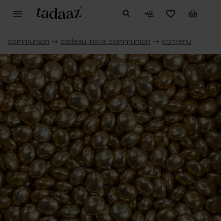
communion
→
cadeau invité communion
→
contenu