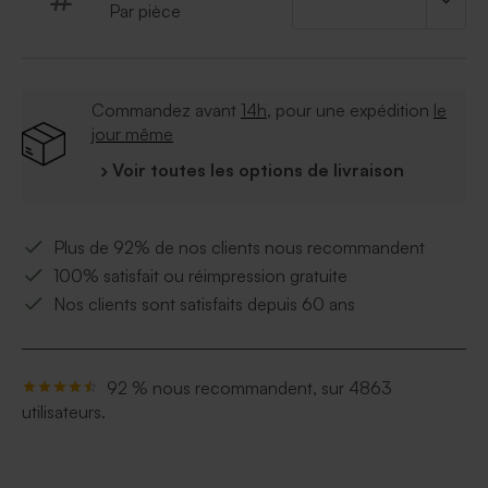
Par pièce
* Format : 1.1 x 1.1 x 0.6 cm
* Composition : Sucre, masse de cacao, beurre de
cacao, arôme naturel de vanille, amidon de riz,
emulsifiant E322 (tournesol) E412 E414 E415, brillants
Commandez avant
14h
, pour une expédition
le
E901 E903 E904, colorants E141 E172. Contien du
jour même
lait, soja et poisson. Peut contenir des traces de fruits à
coque
› Voir toutes les options de livraison
* À conserver à l'abri de l'humidité, entre 12 et 20°C
* Pas de gélatine de porc
Plus de 92% de nos clients nous recommandent
100% satisfait ou réimpression gratuite
Nos clients sont satisfaits depuis 60 ans
92 % nous recommandent, sur 4863
utilisateurs.