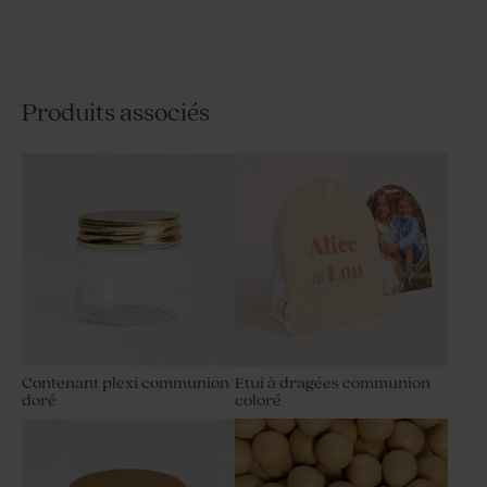
Produits associés
Etui à dragées communion
Etui à dragées communion
jolies fleurs
noeud ruban doré
Contenant plexi communion
Etui à dragées communion
doré
coloré
Etui à dragées communion
Etui à dragées communion
duo de photos
coloré