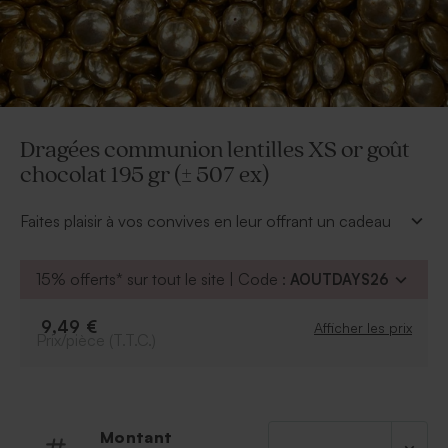
Dragées communion lentilles XS or goût
chocolat 195 gr (± 507 ex)
Faites plaisir à vos convives en leur offrant un cadeau
invité garni de douces sucreries. ces dragées lentilles
XS et sa couleur dorée sauront donner élégance à vos
15% offerts* sur tout le site | Code :
AOUTDAYS26
contenants.
Confectionnés par la confiserie De Bock, ces dragées
9,49 €
Afficher les prix
baptême lentilles or métallique, sont composés de
Prix/pièce (T.T.C.)
chocolat au lait avec un enrobage sucré. Afin de
faciliter vos assemblages, 195 gr équivaut environ à
507 dragées.
* Cadeau invité à commander séparément
Montant
A retenir
: