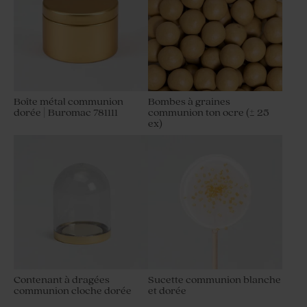
Boîte métal communion
Bombes à graines
dorée | Buromac 781111
communion ton ocre (± 25
ex)
Boîte à dragées communion
Contenant à dragées
3 libellules
communion tournesol
Contenant à dragées
Sucette communion blanche
communion cloche dorée
et dorée