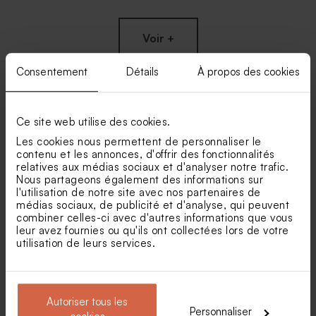
Voir +
Consentement
Détails
À propos des cookies
Ce site web utilise des cookies.
Nos clients ont aussi aimé...
Les cookies nous permettent de personnaliser le
contenu et les annonces, d'offrir des fonctionnalités
Tube à bulles communion or
Fiole plexi communion doré
relatives aux médias sociaux et d'analyser notre trafic.
Nouveautés
Nous partageons également des informations sur
l'utilisation de notre site avec nos partenaires de
médias sociaux, de publicité et d'analyse, qui peuvent
combiner celles-ci avec d'autres informations que vous
leur avez fournies ou qu'ils ont collectées lors de votre
utilisation de leurs services.
Autoriser tous les
Dragées communion lentilles
Dragées ovales communion
Personnaliser