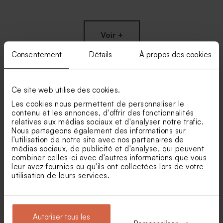
Voir +
Consentement
Détails
À propos des cookies
Ce site web utilise des cookies.
Nos clients ont aussi aimé...
Les cookies nous permettent de personnaliser le
contenu et les annonces, d'offrir des fonctionnalités
relatives aux médias sociaux et d'analyser notre trafic.
Mini pot en verre
Pochon communion en
communion et son couvercle
peluche blanc
Nous partageons également des informations sur
en liège
l'utilisation de notre site avec nos partenaires de
médias sociaux, de publicité et d'analyse, qui peuvent
combiner celles-ci avec d'autres informations que vous
leur avez fournies ou qu'ils ont collectées lors de votre
utilisation de leurs services.
Autoriser tous les