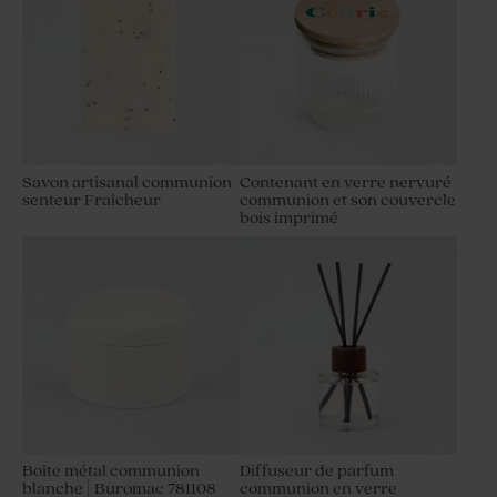
Savon artisanal communion
Contenant en verre nervuré
senteur Fraîcheur
communion et son couvercle
Etui à dragées communion
Etui à dragées chic avec
bois imprimé
petites fleurs
pompon
Boîte métal communion
Diffuseur de parfum
blanche | Buromac 781108
communion en verre