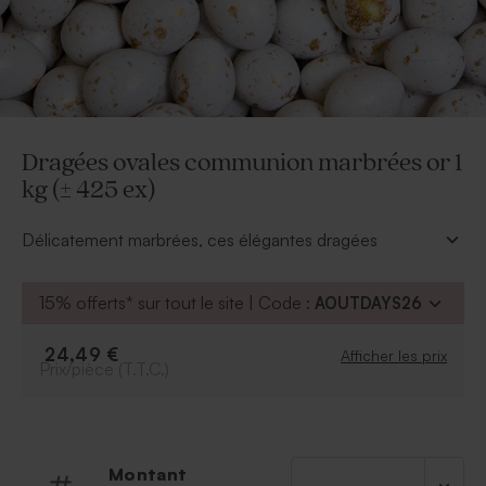
Dragées ovales communion marbrées or 1
kg (± 425 ex)
Délicatement marbrées, ces élégantes dragées
apportent une touche de pureté et de raffinement à
votre table de communion. Leur texture croquante
15% offerts* sur tout le site | Code :
AOUTDAYS26
séduira petits et grands avec douceur. Parfaits pour
célébrer ce moment unique, ils subliment votre
24,49 €
Afficher les prix
décoration avec charme et gourmandise.
Prix/pièce (T.T.C.)
Les dragées sont conditionnées par 1 kg et sont
emballées dans une boîte carton soit environ 425
dragées.
* Chocolat noir recouvert d’enrobage de sucre et de
Montant
colorants