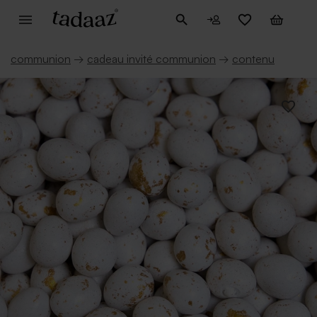
communion
→
cadeau invité communion
→
contenu