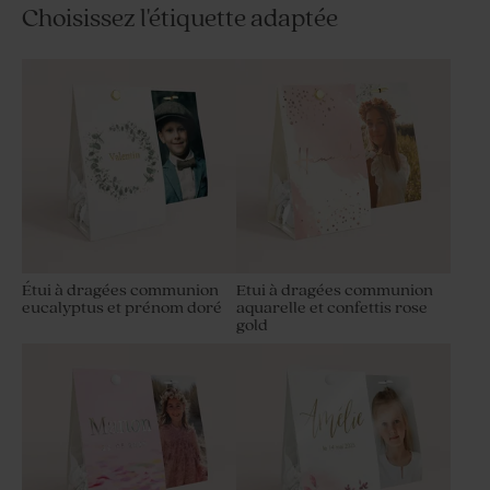
Choisissez l'étiquette adaptée
Étui à dragées communion
Etui à dragées communion
eucalyptus et prénom doré
aquarelle et confettis rose
gold