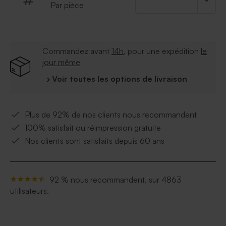
Par pièce
* Format : 1,5 x 1 cm
* Composition : sucre, masse de cacao, amidon,
beurre de cacao, lait entier en poudre, amidon, lait
écrémé en poudre, dextrine, arôme naturel de vanille,
Commandez avant
14h
, pour une expédition
le
émulsifiant E322 E412 E414 E415, brillants E901 E903
jour même
E904, colorants E172
* Peut contenir des traces de noix, soja et lait.
› Voir toutes les options de livraison
* Pas de gélatine de porc
* À conserver à l'abri de l'humidité, entre 12 et 20°C
Plus de 92% de nos clients nous recommandent
100% satisfait ou réimpression gratuite
Nos clients sont satisfaits depuis 60 ans
92 % nous recommandent, sur 4863
utilisateurs.