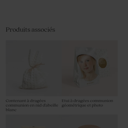
Produits associés
Etui à dragées communion
Etui à dragées communion
noeud ruban doré
double photos
Contenant à dragées
Etui à dragées communion
communion en nid d'abeille
géométrique et photo
blanc
Contenant à dragées fleurs
Etui à dragées avec étiquette
et papillon avec photo
effet cuir