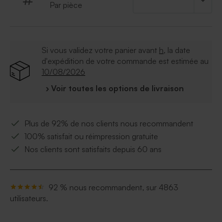
Par pièce
* Saveur : Biscuit croustillant avec un enrobage de
chocolat sucré. Confectionnées par la confiserie De
Bock
* Composition : farine de riz, sucre. malt de ble,
Si vous validez votre panier avant
h
, la date
dextrose, lait entier en poudre beurre de cacao, masse
d'expédition de votre commande est estimée au
de cacao, émulsifiant : lecithine de soja. arôme naturel
10/08/2026
de vanille.amidon.dextrine.épaississants : E412. E414.
E415, agents d'enrobage : E414, E904. colorants :
› Voir toutes les options de livraison
E141,75E172
* Contient gluten, lait et soja. Peut contenir des traces
de noix.
Plus de 92% de nos clients nous recommandent
* Pas de gélatine de porc
100% satisfait ou réimpression gratuite
Nos clients sont satisfaits depuis 60 ans
92 % nous recommandent, sur 4863
utilisateurs.