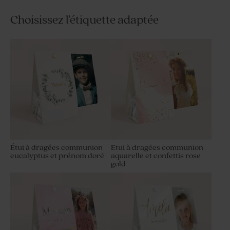
Choisissez l'étiquette adaptée
Étui à dragées communion
Etui à dragées communion
eucalyptus et prénom doré
aquarelle et confettis rose
gold