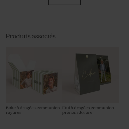
Produits associés
Etui à dragées communion
Etui à dragées communion
noeud ruban doré
double photos
Boîte à dragées communion
Etui à dragées communion
rayures
prénom dorure
Contenant à dragées fleurs
Etui à dragées avec étiquette
et papillon avec photo
effet cuir