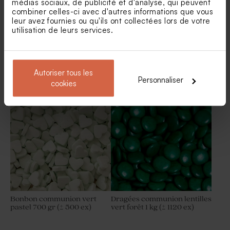
médias sociaux, de publicité et d'analyse, qui peuvent
combiner celles-ci avec d'autres informations que vous
leur avez fournies ou qu'ils ont collectées lors de votre
utilisation de leurs services.
Dragées communion lentilles
Dragées communion
Autoriser tous les
marbré vert 1 kg (± 1120 ex)
eucalyptus amande 1 kg (±
Personnaliser
300 ex)
cookies
Nouveautés
Bonbon communion vert
Dragées communion lentilles
pastel 700 gr (± 500 ex)
vert forêt 1 kg (± 1120 ex)