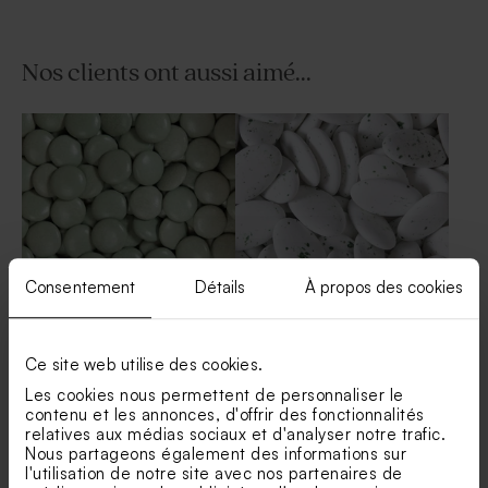
Nos clients ont aussi aimé...
Etui à dragées communion
Etui à dragées chic avec
petites fleurs
pompon
Consentement
Détails
À propos des cookies
Dragées communion lentilles
Dragées communion marbré
vert eucalyptus 1 kg (± 1120
vert 1 kg (± 240 ex)
Ce site web utilise des cookies.
ex)
Les cookies nous permettent de personnaliser le
contenu et les annonces, d'offrir des fonctionnalités
relatives aux médias sociaux et d'analyser notre trafic.
Nous partageons également des informations sur
l'utilisation de notre site avec nos partenaires de