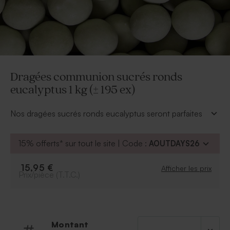
Dragées communion sucrés ronds
eucalyptus 1 kg (± 195 ex)
Nos dragées sucrés ronds eucalyptus seront parfaites
pour finaliser la cérémonie de communion de votre
enfant de façon gourmande. Leur douceur ravira petits
15% offerts* sur tout le site | Code :
AOUTDAYS26
et grands.
15,95 €
Afficher les prix
A retenir :
Prix/pièce (T.T.C.)
* Contenance : 750 gr (soit environ 195 dragées)
* Format : 1.8 cm
* Couleur : eucalyptus
* Dénomination légale : crisp chocolate et crispé avec
Montant
un colorant alimentaire