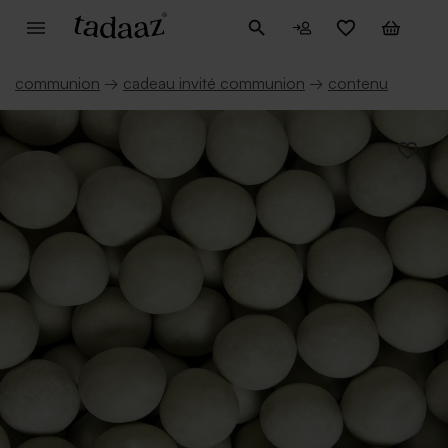
communion
→
cadeau invité communion
→
contenu