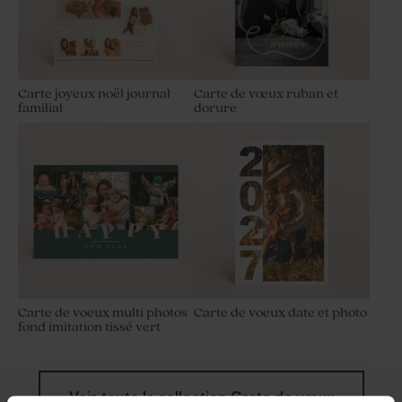
Carte joyeux noël journal
Carte de vœux ruban et
familial
dorure
Carte de voeux multi photos
Carte de voeux date et photo
fond imitation tissé vert
Voir toute la collection Carte de vœux