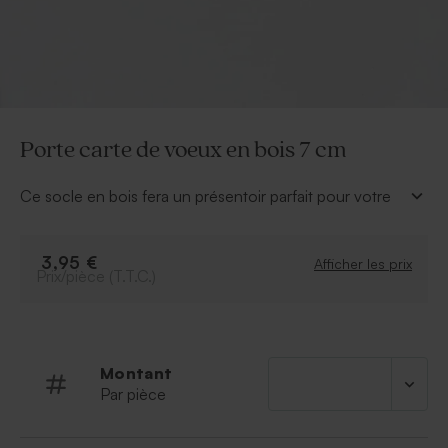
Porte carte de voeux en bois 7 cm
Ce socle en bois fera un présentoir parfait pour votre
carte de voeux. Sur votre comptoir, vos clients le
verront au premier coup d'oeil.
À retenir
:
3,95 €
Afficher les prix
Prix/pièce (T.T.C.)
Format
:
7
cm x 2.2 cm x 4 cm (L x H x l)
Quantité minimum
:
1
pièce
Matière
: Bois
Montant
Par pièce