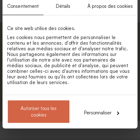
Consentement
Détails
À propos des cookies
Ce site web utilise des cookies.
Abonnez-vous à la newsletter et restez
Les cookies nous permettent de personnaliser le
informé. Petite surprise : bénéficiez de 5%
contenu et les annonces, d'offrir des fonctionnalités
relatives aux médias sociaux et d'analyser notre trafic.
de réduction.
Nous partageons également des informations sur
Prénom
l'utilisation de notre site avec nos partenaires de
médias sociaux, de publicité et d'analyse, qui peuvent
combiner celles-ci avec d'autres informations que vous
E-mail
leur avez fournies ou qu'ils ont collectées lors de votre
utilisation de leurs services.
S'abonner
Autoriser tous les
Personnaliser
cookies