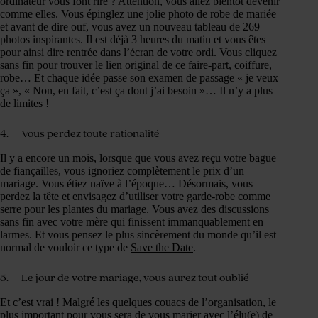
ordinateur vous font rire ? Attention, vous allez bientôt devenir
comme elles. Vous épinglez une jolie photo de robe de mariée
et avant de dire ouf, vous avez un nouveau tableau de 269
photos inspirantes. Il est déjà 3 heures du matin et vous êtes
pour ainsi dire rentrée dans l’écran de votre ordi. Vous cliquez
sans fin pour trouver le lien original de ce faire-part, coiffure,
robe… Et chaque idée passe son examen de passage « je veux
ça », « Non, en fait, c’est ça dont j’ai besoin »… Il n’y a plus
de limites !
4. Vous perdez toute rationalité
Il y a encore un mois, lorsque que vous avez reçu votre bague
de fiançailles, vous ignoriez complètement le prix d’un
mariage. Vous étiez naïve à l’époque… Désormais, vous
perdez la tête et envisagez d’utiliser votre garde-robe comme
serre pour les plantes du mariage. Vous avez des discussions
sans fin avec votre mère qui finissent immanquablement en
larmes. Et vous pensez le plus sincèrement du monde qu’il est
normal de vouloir ce type de
Save the Date
.
5. Le jour de votre mariage, vous aurez tout oublié
Et c’est vrai ! Malgré les quelques couacs de l’organisation, le
plus important pour vous sera de vous marier avec l’élu(e) de