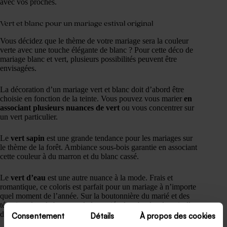
avec vos proches.
Vert et blanc pour un mariage estival original
Vous décidez que le thème de votre mariage sera la couleur
verte avec une touche élégante de blanc ? Pour cette déco de
mariage blanc et vert, plusieurs possibilités peuvent être
envisagées.
La décoration d’un mariage vert et blanc doit d’abord être
choisie en fonction de la teinte. Vous pouvez vous marier
en
associant plusieurs nuances de vert
ou vous concentrer sur
un vert particulier.
Le
vert sapin
est une grande tendance pour les mariages sur
le thème de la forêt. Ambiance sous-bois garantie en associant
cette couleur à du marron et du blanc cassé.
Le
vert d’eau
est une autre nuance à la mode. Frais et
romantique, ce coloris est parfait pour un mariage à n’importe
quel moment de l’année. Sur la boutonnière du marié et des
témoins, dans le bouquet de la mariée, la robe des demoiselles
d’honneur, etc, le vert d’eau conviendra pour tout le monde.
Consentement
Détails
À propos des cookies