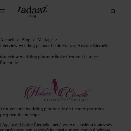
Passer
au
contenu
Accueil
Blog
Mariage
Interview wedding planner Île de France, Histoire Éternelle
Interview wedding planner Île de France, Histoire
Éternelle
Trouver une wedding planner Ile de France pour vos
préparatifs mariage
L’agence Histoire Éternelle
met à votre disposition toutes ses
compétences, son savoir-faire ainsi que son carnet d’adresse.