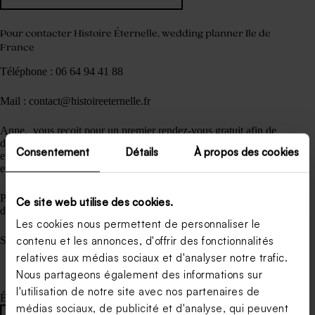
Pour contacter Histoire Éternelle, wedding planner Ile de
France
Téléphone : 06 64 94 41 88
Mail : contact@histoireeternelle.fr
Anne, vous reçoit pour un premier rendez-vous gratuit afin de
découvrir votre histoire. C’est l’occasion de faire connaissance
Consentement
Détails
À propos des cookies
et d’échanger. Vous pourrez aussi lui soumettre toutes vos
envies.
Pour une organisation complète de A & Z le tarif est à partir
Ce site web utilise des cookies.
de 2900€.
Les cookies nous permettent de personnaliser le
Secteur d’activité : toute l’île de France
contenu et les annonces, d'offrir des fonctionnalités
relatives aux médias sociaux et d'analyser notre trafic.
Nous partageons également des informations sur
l'utilisation de notre site avec nos partenaires de
Étiquettes
médias sociaux, de publicité et d'analyse, qui peuvent
#
organisation mariage
#
organisatrice mariage