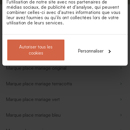
l'utilisation de notre site avec nos partenaires de
médias sociaux, de publicité et d'analyse, qui peuvent
combiner celles-ci avec d'autres informations que vous
leur avez fournies ou qu'ils ont collectées lors de votre
Vos catégories préférées
utilisation de leurs services.
Marque place mariage bohème
Autoriser tous les
Personnaliser
Marque place champêtre
cookies
Marque place mariage original
Marque place mariage terracotta
Marque place mariage vert
Marque place mariage bleu