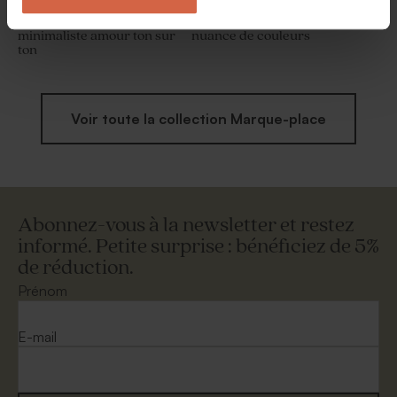
Marque place mariage
Marque place mariage
minimaliste amour ton sur
nuance de couleurs
ton
Voir toute la collection Marque-place
Abonnez-vous à la newsletter et restez
informé. Petite surprise : bénéficiez de 5%
de réduction.
Prénom
E-mail