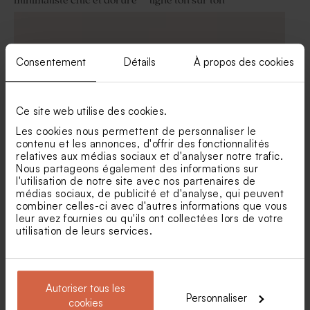
minimaliste chic et dorure
ligné ton sur ton
Sels de bain 'Springtime'
Pochon tissu mariage 100%
mariage
coton - beige
Consentement
Détails
À propos des cookies
Ce site web utilise des cookies.
Les cookies nous permettent de personnaliser le
contenu et les annonces, d'offrir des fonctionnalités
relatives aux médias sociaux et d'analyser notre trafic.
Marque place mariage
Marque place passion
Nous partageons également des informations sur
initiales jeunes mariés
l'utilisation de notre site avec nos partenaires de
Étui à dragées mariage en
Fleurs séchées mariage -
médias sociaux, de publicité et d'analyse, qui peuvent
velour et initiales
Botao branco blanc
combiner celles-ci avec d'autres informations que vous
leur avez fournies ou qu'ils ont collectées lors de votre
utilisation de leurs services.
Autoriser tous les
Personnaliser
cookies