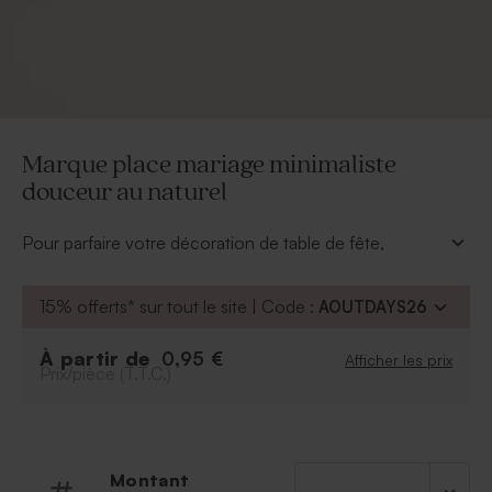
Marque place mariage minimaliste
douceur au naturel
Pour parfaire votre décoration de table de fête,
disposez dans chaque assiette ce marque-place
mariage aux douces couleurs.
15% offerts* sur tout le site | Code :
AOUTDAYS26
Grâce à notre outil de personnalisation, ajoutez vos
initiales, prénoms ou date de votre union. Vous
À partir de
0,95 €
Afficher les prix
pourrez ensuite ajouter le prénom de chaque convive
Prix/pièce (T.T.C.)
de votre plus belle écriture. Dans le même thème que
le reste de votre papeterie mariage, il guidera vos
proches avec élégance jusqu'à leur place.
Montant