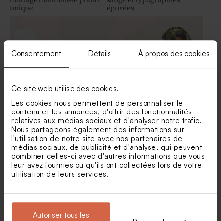
mariage minimaliste photo
sauge et typographies
unique
épurées
Dragées mariage marbré or
Dragées mariage marbées or
amande 1 kg (± 300 ex)
et blanc
Consentement
Détails
À propos des cookies
Ce site web utilise des cookies.
Les cookies nous permettent de personnaliser le
contenu et les annonces, d'offrir des fonctionnalités
relatives aux médias sociaux et d'analyser notre trafic.
Boîte à dragées mariage
Etui à dragées mariage
Amour pour toujours
minimaliste beige
Nous partageons également des informations sur
Dragées mariage sucrés
Dragées mariage lentilles XS
l'utilisation de notre site avec nos partenaires de
Nouveautés
ronds marbrés d'or 750 gr (±
or goût chocolat 195 gr (±
médias sociaux, de publicité et d'analyse, qui peuvent
195 ex)
507 ex)
combiner celles-ci avec d'autres informations que vous
leur avez fournies ou qu'ils ont collectées lors de votre
utilisation de leurs services.
Autoriser tous les