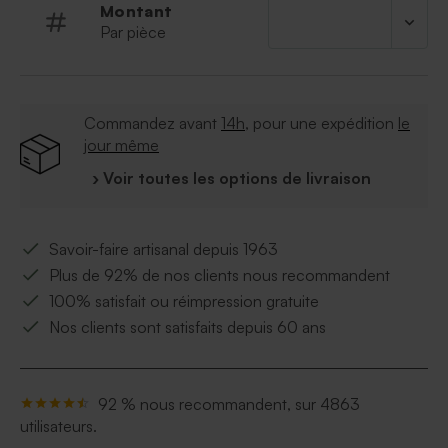
Ce contenant à dragées est vendu avec un
Montant
sachet transparent pour les dragées et une
Par pièce
attache parisienne pour assembler l'ensemble
Commandez avant
14h
, pour une expédition
le
jour même
› Voir toutes les options de livraison
Savoir-faire artisanal depuis 1963
Plus de 92% de nos clients nous recommandent
100% satisfait ou réimpression gratuite
Nos clients sont satisfaits depuis 60 ans
92 % nous recommandent, sur 4863
utilisateurs.