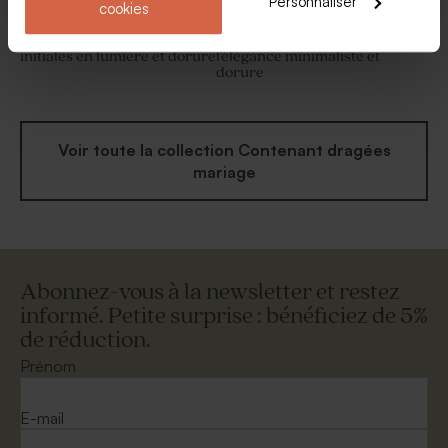
Personnaliser
cookies
Boite à dragées mariage
Etui à dragées mariage
initiales en lumière et dorure
l'élégance minimaliste et
dorure
Voir toute la collection Contenant dragées
mariage
Abonnez-vous à la newsletter et restez
informé. Petite surprise : bénéficiez de 5%
de réduction.
Prénom
E-mail