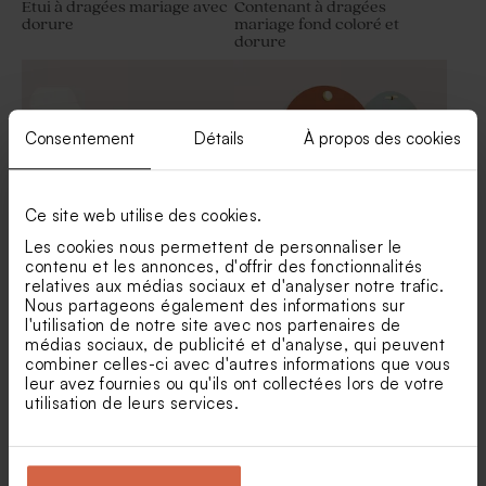
Etui à dragées mariage avec
Contenant à dragées
dorure
mariage fond coloré et
dorure
Tube à bulles mariage
Savon artisanal mariage
vintage
senteur Fleur de sel
Consentement
Détails
À propos des cookies
Ce site web utilise des cookies.
Les cookies nous permettent de personnaliser le
contenu et les annonces, d'offrir des fonctionnalités
relatives aux médias sociaux et d'analyser notre trafic.
Boite à dragées mariage
Contenant à dragées
Nous partageons également des informations sur
avec dorure
mariage minimaliste photo
l'utilisation de notre site avec nos partenaires de
unique
Sucette mariage bleue et
Sucette mariage arc-en-ciel
blanche
médias sociaux, de publicité et d'analyse, qui peuvent
combiner celles-ci avec d'autres informations que vous
leur avez fournies ou qu'ils ont collectées lors de votre
utilisation de leurs services.