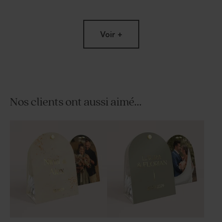
Voir +
Nos clients ont aussi aimé...
Dragées mariage bleu gris 1
Savon artisanal mariage
kg (± 240 ex)
bleu - Gravure prénoms -
eau de sel