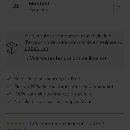
Montant
quelques douceurs pour faire le bonheur de tous vos
Par pièce
invités.
À retenir :
Peut contenir environ 14 dragées, 30 bonbons,
50 dragées lentilles
Si vous validez votre panier avant
h
, la date
Dragées vendus séparément
d'expédition de votre commande est estimée au
Ce contenant à dragées est vendu avec un
11/08/2026
sachet transparent pour les dragées et une
› Voir toutes les options de livraison
attache parisienne pour assembler l'ensemble
Savoir-faire artisanal depuis 1963
Plus de 92% de nos clients nous recommandent
100% satisfait ou réimpression gratuite
Nos clients sont satisfaits depuis 60 ans
92 % nous recommandent, sur 4863