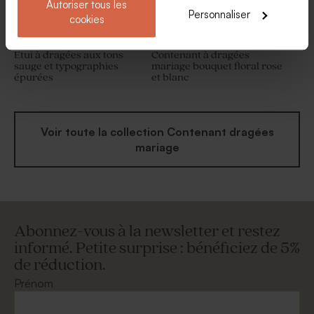
Autoriser tous les
Personnaliser
cookies
Etui à dragées aux tons
Contenant à dragées
sauge et typographies
mariage bouquet floral rose
épurées
et blanc
Voir toute la collection Contenant dragées
mariage
Abonnez-vous à la newsletter et restez
informé. Petite surprise : bénéficiez de 5%
de réduction.
Prénom