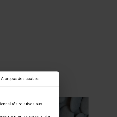
À propos des cookies
onnalités relatives aux
aires de médias sociaux, de