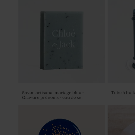
Dragées mariage bleu nuit 1 kg (± 240
Pompon ble
ex)
dragées
Savon artisanal mariage bleu -
Tube à bull
Gravure prénoms - eau de sel