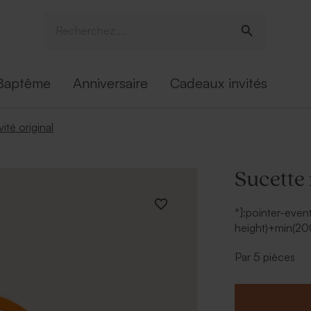
Baptême
Anniversaire
Cadeaux invités
ité original
Sucette
*]:pointer-even
height)+min(200
data-scroll-anc
Par 5 pièces
data-turn-id=
c8910a264cde
Avec ses spirale
rainbow apporte 