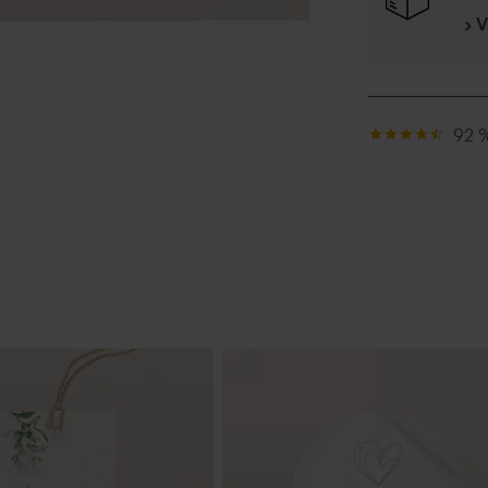
› 
92 %