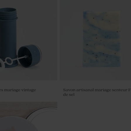
u pour contenant à
es mariage vintage
Savon artisanal mariage senteur F
de sel