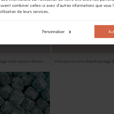
euvent combiner celles-ci avec d'autres informations que vous le
ersonnalisée jolies rayures
Sticker autocollant mariage thèm
provençal
tilisation de leurs services.
Personnaliser
Aut
iage rond rayures bleues
Petit pot en verre dépoli mariage 
ariage couronne de fleurs