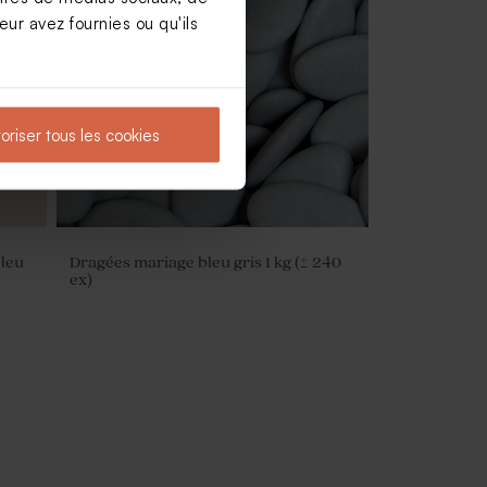
ur avez fournies ou qu'ils
e
Etiquette mariage fleurs estivales
oriser tous les cookies
bleu
Dragées mariage bleu gris 1 kg (± 240
ex)