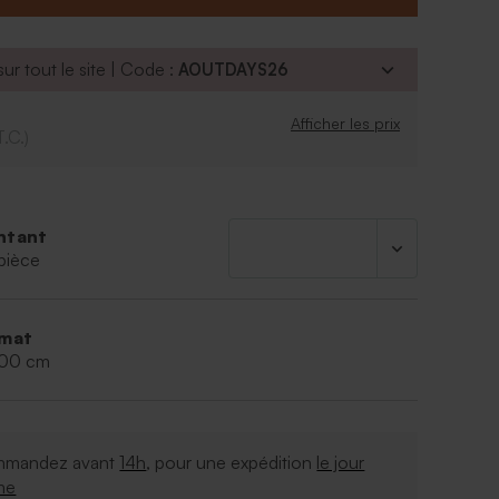
ucre, glucose, eau, acide citrique E330, arôme :
t : E102-E120-E131
ur tout le site | Code :
AOUTDAYS26
un endroit sombre, sec et frais
Afficher les prix
T.C.)
ntant
pièce
mat
,00 cm
mandez avant
14h
, pour une expédition
le jour
me