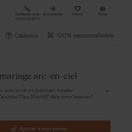
Contactez-nous
Se connecter
Favoris
Panier
03 20 23 49 77
Cadeaux
100% personnalisable
 mariage arc-en-ciel
ts-auto scroll-mt-[calc(var(--header-
px,max(70px,20svh)))]" data-turn="assistant"
hor="true" data-testid="conversation-turn-48"
"request-69396fa0-f30c-8329-9239-
-1">
s multicolores ultra éclatantes, cette sucette
Ajouter à mon panier
instantanément de la joie et de la fantaisie à votre