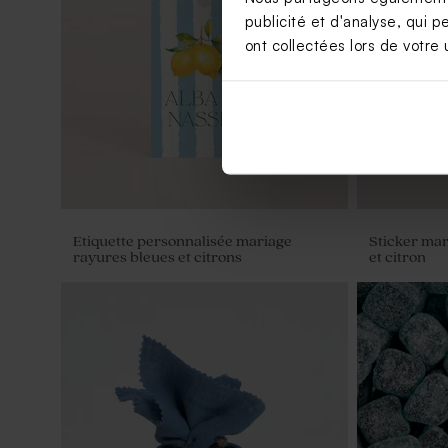
publicité et d'analyse, qui p
Etiquette mariage terracotta et dorure
Etiquette p
ont collectées lors de votre u
Etiquette personnalisée mariage
Sticker mar
rayures bleues et citrons
et citron
Etiquette personnalisée mariage
Étiquette m
rayures bleues et citrons
hivernales