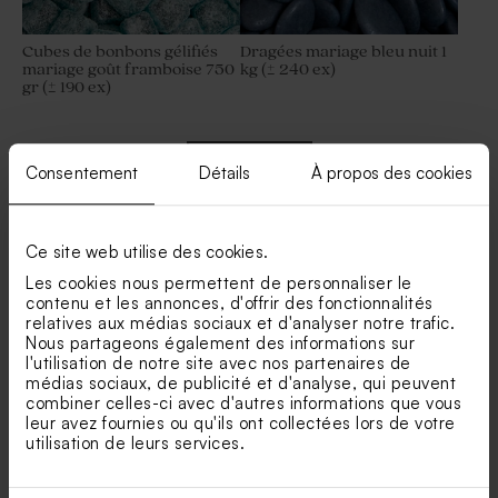
Cubes de bonbons gélifiés
Dragées mariage bleu nuit 1
mariage goût framboise 750
kg (± 240 ex)
gr (± 190 ex)
Consentement
Détails
À propos des cookies
Voir +
Ce site web utilise des cookies.
Les cookies nous permettent de personnaliser le
contenu et les annonces, d'offrir des fonctionnalités
relatives aux médias sociaux et d'analyser notre trafic.
Nos clients ont aussi aimé...
Nous partageons également des informations sur
l'utilisation de notre site avec nos partenaires de
Pompon bleu pour
médias sociaux, de publicité et d'analyse, qui peuvent
contenant à dragées
combiner celles-ci avec d'autres informations que vous
leur avez fournies ou qu'ils ont collectées lors de votre
utilisation de leurs services.