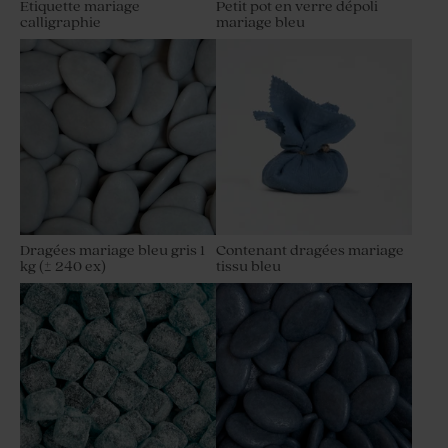
Étiquette mariage
Petit pot en verre dépoli
calligraphie
mariage bleu
Etiquette personnalisée
Etiquette prénoms mariage
mariage photo romantique
fleurs blanches sur fond vert
Dragées mariage bleu gris 1
Contenant dragées mariage
kg (± 240 ex)
tissu bleu
Etiquette prénoms mariage
Étiquette mariage terracotta
motif floral et papier naturel
graphique