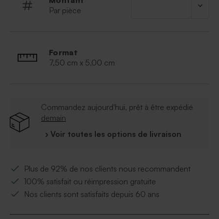
Montant
vendues avec une cordelette de 50cm pour
Par pièce
être nouer au savon.
Avec un habillage en papier :
nos habillages
en papier sont conçus spécialement pour
personnalisé vos savons.
Format
7,50 cm x 5,00 cm
À retenir :
Commercialisé par lot de 10 savons.
Parfum :
fleur de sel
Composition
: Palmate de sodium, Aqua,
Commandez aujourd'hui, prêt à être expédié
palmiste de sodium, glycérine, parfum, sorbitol,
demain
chlorure, acide de palmiste, diocétate de
› Voir toutes les options de livraison
glutamate tétrasodique, Ricinus Communis,
graines de Papaver Somiferium, CI 77891, CI
77007.
Plus de 92% de nos clients nous recommandent
Durée de péremption : 36 mois
Poids : 45 g
100% satisfait ou réimpression gratuite
Nos clients sont satisfaits depuis 60 ans