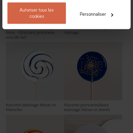
Autoriser tous les
Personnaliser
cookies
Savon artisanal mariage
Tube à bulles mariage
bleu - Gravure prénoms -
vintage
eau de sel
Sucette mariage bleue et
Sucette personnalisée
blanche
mariage bleue et dorée