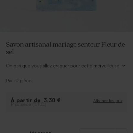
Savon artisanal mariage senteur Fleur de
sel
On pari que vous allez craquer pour cette merveilleuse
idée cadeau ! Ce savon artisanal mariage senteur Fleur
de sel personnalisé sera le cadeau idéal.
Par 10 pièces
Ils apprécieront autant l'odeur que son design. De
retour à la maison après la fête, ce savon trouvera
parfaitement sa place dans leur intérieur. Original et
À partir de
3,38 €
Afficher les prix
Prix/pièce (T.T.C.)
utile, c'est le cadeau invité parfait !
À personnaliser :
Avec une étiquette :
nos étiquettes sont
personnalisables sur notre site. Elles sont