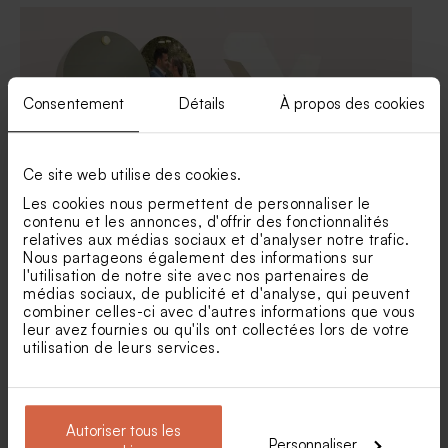
Carton invitation mariage
Carton réponse mariage
minimaliste et dorure
minimaliste et dorure
Consentement
Détails
À propos des cookies
Ce site web utilise des cookies.
Les cookies nous permettent de personnaliser le
Contenant à dragées
Boite à dragées mariage
contenu et les annonces, d'offrir des fonctionnalités
mariage fond coloré et
avec dorure
relatives aux médias sociaux et d'analyser notre trafic.
dorure
Sticker mariage minimaliste
Etiquette mariage
Nous partageons également des informations sur
et dorure
minimaliste et dorure
l'utilisation de notre site avec nos partenaires de
médias sociaux, de publicité et d'analyse, qui peuvent
combiner celles-ci avec d'autres informations que vous
leur avez fournies ou qu'ils ont collectées lors de votre
utilisation de leurs services.
Autoriser tous les
Personnaliser