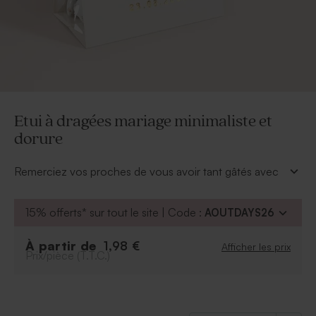
Etui à dragées mariage minimaliste et
dorure
Remerciez vos proches de vous avoir tant gâtés avec
cet étui à dragées mariage. Son écriture en dorure
chic saura mettre en valeur votre cadeau invité.
15% offerts* sur tout le site | Code :
AOUTDAYS26
À retenir :
Peut contenir environ 12 dragées, 30 bonbons,
À partir de
1,98 €
Afficher les prix
Prix/pièce (T.T.C.)
80 dragées lentilles
Dragées vendus séparément
Ce contenant à dragées est vendu avec un
sachet transparent pour les dragées et une