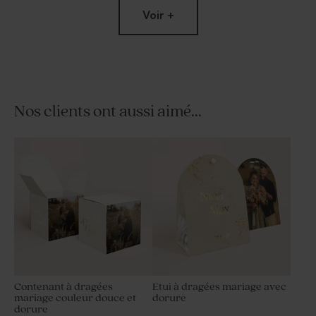
Voir +
Nos clients ont aussi aimé...
Faire part mariage pochette
Carte remerciements
Oui pour la vie et vson ruban
mariage minimaliste et
dorure
Contenant à dragées
Etui à dragées mariage avec
mariage couleur douce et
dorure
dorure