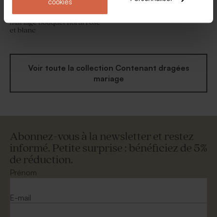
cookies
Contenant à dragées
Fiole en verre mariage
mariage bouquet floral rose
et blanc
Voir toute la collection Contenant dragées
mariage
Abonnez-vous à la newsletter et restez
informé. Petite surprise : bénéficiez de 5%
de réduction.
Prénom
E-mail