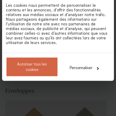
Les cookies nous permettent de personnaliser le
contenu et les annonces, d'offrir des fonctionnalités
relatives aux médias sociaux et d'analyser notre trafic.
Nous partageons également des informations sur
Carte remerciement
Carte remerciement
l'utilisation de notre site avec nos partenaires de
mariage bouquet floral rose
mariage forme originale et
médias sociaux, de publicité et d'analyse, qui peuvent
et blanc
dorure
combiner celles-ci avec d'autres informations que vous
leur avez fournies ou qu'ils ont collectées lors de votre
utilisation de leurs services.
Voir toute la collection Carte
remerciement mariage
Autoriser tous les
Personnaliser
cookies
Enveloppes