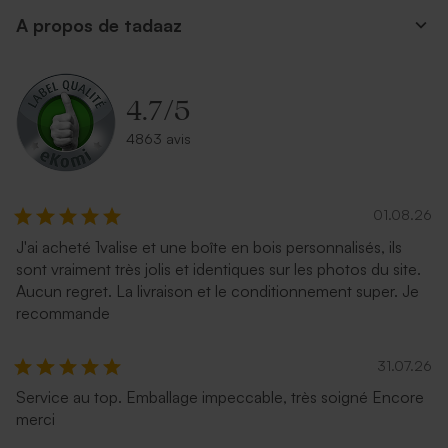
A propos de tadaaz
Enveloppe rectangulaire
Enveloppe mariage
argent
terracotta
4.7
/
5
4863 avis
01.08.26
J'ai acheté 1valise et une boîte en bois personnalisés, ils
sont vraiment très jolis et identiques sur les photos du site.
Enveloppe couleur bleu nuit
Enveloppe mariage
Aucun regret. La livraison et le conditionnement super. Je
émeraude
recommande
31.07.26
Service au top. Emballage impeccable, très soigné Encore
merci