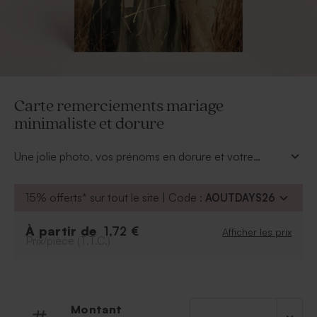
Carte remerciements mariage
minimaliste et dorure
Une jolie photo, vos prénoms en dorure et votre
tendre texte au dos de cette carte de remerciements
mariage minimaliste suffiront à replonger vos proches
15% offerts* sur tout le site | Code :
AOUTDAYS26
dans le souvenir de cette journée mémorable.
À partir de
1,72 €
Afficher les prix
Prix/pièce (T.T.C.)
Montant