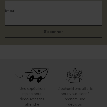
E-mail
S'abonner
Enveloppe mariage
Jolie enveloppe blanche
mouchetée papier naturel
rectangle
Une expédition
2 échantillons offerts
rapide pour
pour vous aider à
découvrir sans
prendre une
attendre
décision
Jolie enveloppe rose nude
Enveloppe crème