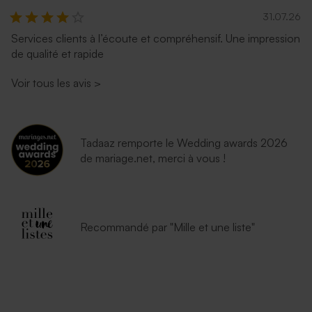
31.07.26
Services clients à l’écoute et compréhensif. Une impression
de qualité et rapide
Enveloppe mariage lavande
Enveloppe noire rectangle
Voir tous les avis
>
Tadaaz remporte le Wedding awards 2026
de mariage.net, merci à vous !
Enveloppe blanche
autocollante
Recommandé par "Mille et une liste"