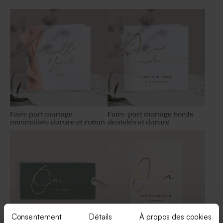
Etiquette mariage
Save the date mariage
minimaliste et dorure
minimaliste et dorure
Faire part mariage
Faire-part mariage bords
minimaliste dorure et ruban
dentelés et dorure
Livret de messe mariage
Boite à dragées dorée avec
minimaliste et son ruban
texte
rose
Consentement
Détails
À propos des cookies