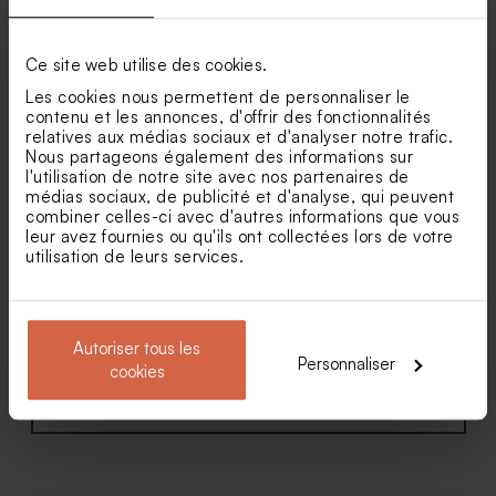
Faire part mariage pochette
Faire part mariage un grand
Oui pour la vie et vson ruban
Oui avec dorure
Ce site web utilise des cookies.
Dragées mariage marbré or
Dragées mariage marbées or
Les cookies nous permettent de personnaliser le
amande 1 kg (± 300 ex)
et blanc
contenu et les annonces, d'offrir des fonctionnalités
relatives aux médias sociaux et d'analyser notre trafic.
Nous partageons également des informations sur
l'utilisation de notre site avec nos partenaires de
médias sociaux, de publicité et d'analyse, qui peuvent
combiner celles-ci avec d'autres informations que vous
leur avez fournies ou qu'ils ont collectées lors de votre
utilisation de leurs services.
Faire part mariage naturel et
Faire part mariage carré
tendance (et fleurs séchées*)
avec message doré
Autoriser tous les
Personnaliser
cookies
Voir toute la collection Faire-part mariage