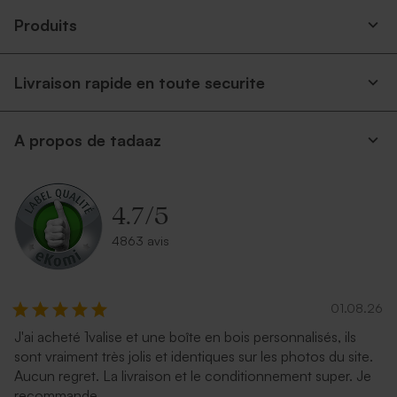
Produits
Livraison rapide en toute securite
A propos de tadaaz
Enveloppe rectangulaire
Enveloppe mariage longue
portefeuille blanche
rouille
4.7
/
5
4863 avis
01.08.26
J'ai acheté 1valise et une boîte en bois personnalisés, ils
sont vraiment très jolis et identiques sur les photos du site.
Aucun regret. La livraison et le conditionnement super. Je
Enveloppe mariage
Superbe enveloppe noire
recommande
rectangulaire bleu nuit