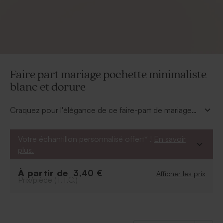
Faire part mariage pochette minimaliste
blanc et dorure
Craquez pour l'élégance de ce faire-part de mariage
blanc et doré ! Un modèle pochette qui annoncera
votre union avec finesse. Son fond épuré mettra en
Votre échantillon personnalisé offert* !
En savoir
valeur vos éléments dorés.
plus.
À partir de
3,40 €
Afficher les prix
Prix/pièce (T.T.C.)