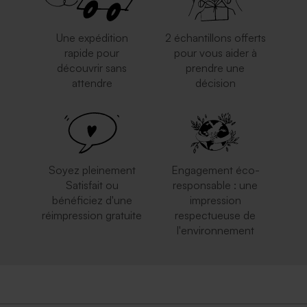
Une expédition
2 échantillons offerts
rapide pour
pour vous aider à
découvrir sans
prendre une
attendre
décision
Enveloppe blanche
Enveloppe longue crème
autocollante
autocollante
Soyez pleinement
Engagement éco-
Satisfait ou
responsable : une
bénéficiez d'une
impression
réimpression gratuite
respectueuse de
l'environnement
Enveloppe crème
Enveloppe mariage longue
rose nude