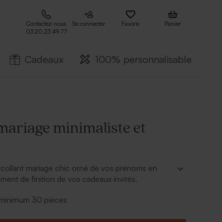
Contactez-nous
Se connecter
Favoris
Panier
03 20 23 49 77
Cadeaux
100% personnalisable
mariage minimaliste et
ocollant mariage chic orné de vos prénoms en
ément de finition de vos cadeaux invités.
- minimum 30 pièces