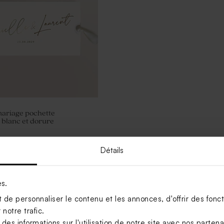
mariage pochette
 blanc et dorure
Détails
Voir +
es.
de personnaliser le contenu et les annonces, d'offrir des foncti
notre trafic.
s informations sur l'utilisation de notre site avec nos parten