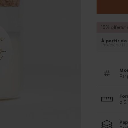
15% offerts* s
À partir d
Prix/pièce (T.
Mo
Par 
For
ø 3
Pap