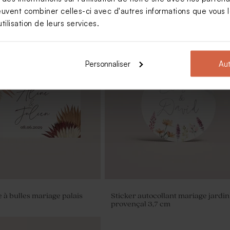
euvent combiner celles-ci avec d'autres informations que vous le
tilisation de leurs services.
Personnaliser
Aut
ées mariage minimaliste et
Contenant à dragées mariage cou
douce et dorure
e à bulles mariage palais
Sticker autocollant mariage jardin
provençal 3,7 cm