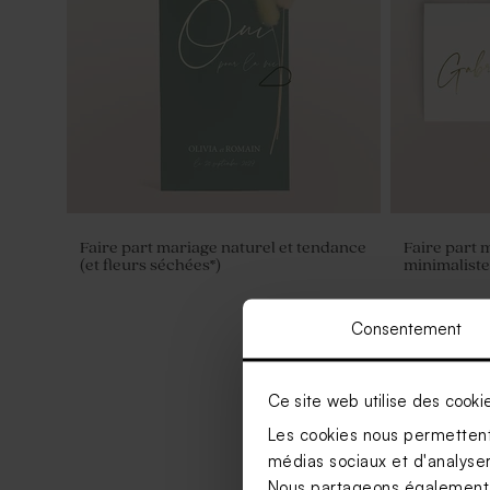
Faire part mariage naturel et tendance
Faire part 
(et fleurs séchées*)
minimaliste
Consentement
Ce site web utilise des cooki
Les cookies nous permettent 
médias sociaux et d'analyser 
Nous partageons également de