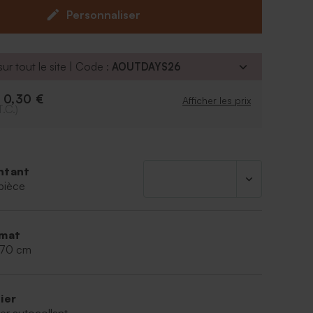
Personnaliser
ur tout le site | Code :
AOUTDAYS26
0,30 €
e
Afficher les prix
T.C.)
ntant
pièce
mat
,70 cm
ier