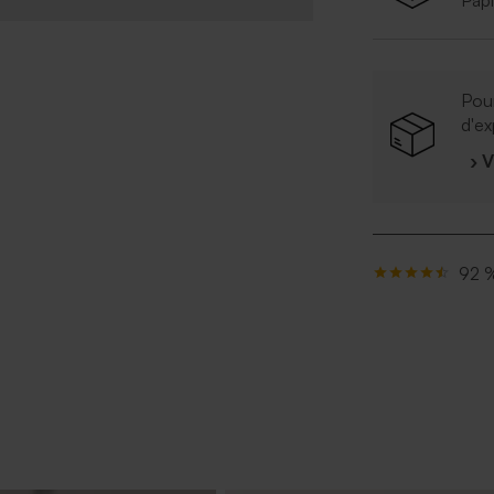
Papi
Pour
d'ex
› 
92 %