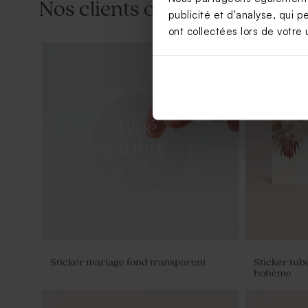
Nos clients ont aussi aimé...
publicité et d'analyse, qui p
ont collectées lors de votre u
Faire part mariage pochette Oui pour
Etui à drag
la vie et vson ruban
dorure
Sticker mariage fond transparent
Sticker tub
bohème