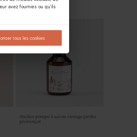
ur avez fournies ou qu'ils
oriser tous les cookies
leur
Carte remerciements mariage
minimaliste et dorure
Sticker pompe à savon vintage jardin
provençal