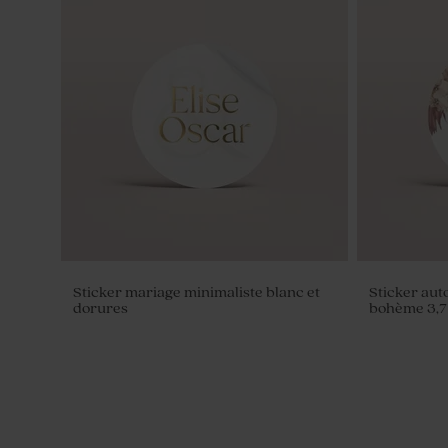
Carton invitation mariage minimaliste
Carton répo
et dorure
dorure
Sticker mariage minimaliste blanc et
Sticker aut
dorures
bohème 3,7