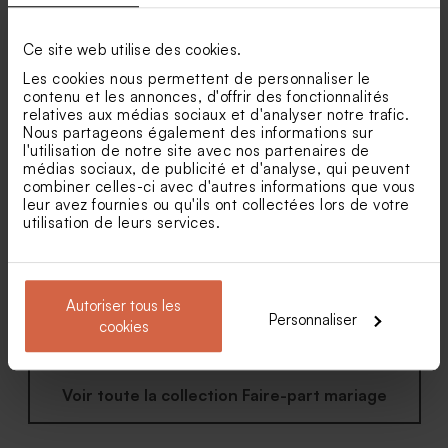
Faire part mariage photo
Faire part mariage arche
Ce site web utilise des cookies.
calque et dorure
double volet et dorure
Sucette mariage bleue et
Sucette personnalisée
Les cookies nous permettent de personnaliser le
blanche
mariage bleue et dorée
contenu et les annonces, d'offrir des fonctionnalités
relatives aux médias sociaux et d'analyser notre trafic.
Nous partageons également des informations sur
l'utilisation de notre site avec nos partenaires de
médias sociaux, de publicité et d'analyse, qui peuvent
combiner celles-ci avec d'autres informations que vous
leur avez fournies ou qu'ils ont collectées lors de votre
utilisation de leurs services.
Faire part mariage ruban
Faire part mariage
satin bouquet floral rose et
terracotta un grand Oui
Autoriser tous les
blanc
Personnaliser
cookies
Voir toute la collection Faire-part mariage