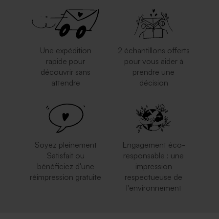
Une expédition
2 échantillons offerts
rapide pour
pour vous aider à
découvrir sans
prendre une
attendre
décision
Enveloppe rouge
Jolie enveloppe rose nude
rectangulaire
Soyez pleinement
Engagement éco-
Satisfait ou
responsable : une
bénéficiez d'une
impression
réimpression gratuite
respectueuse de
l'environnement
Enveloppe crème
Enveloppe mariage rouille