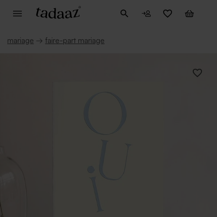
mariage
→
faire-part mariage