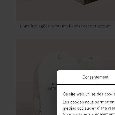
Boîte à dragées baptême fleurs roses et dorure
Consentement
Ce site web utilise des cooki
Les cookies nous permettent 
médias sociaux et d'analyser 
Nous partageons également de