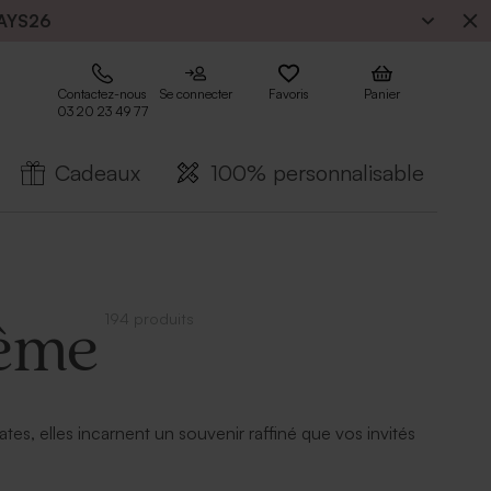
AYS26
Contactez-nous
Se connecter
Favoris
Panier
03 20 23 49 77
Cadeaux
100% personnalisable
194 produits
tême
es, elles incarnent un souvenir raffiné que vos invités