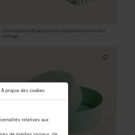
Contenant à dragées cube baptême rayé effet
vintage
À propos des cookies
onnalités relatives aux
aires de médias sociaux, de