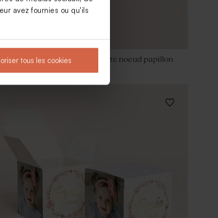
ur avez fournies ou qu'ils
Boîte en velours baptême verte noeud papillon
oriser tous les cookies
avec gravure