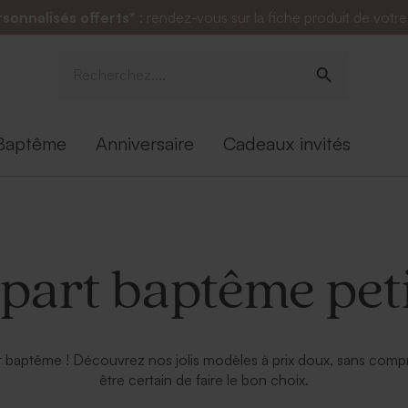
rsonnalisés offerts*
: rendez-vous sur la fiche produit de votr
Baptême
Anniversaire
Cadeaux invités
 part baptême peti
 baptême ! Découvrez nos jolis modèles à prix doux, sans compromi
être certain de faire le bon choix.