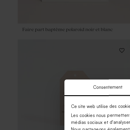
Faire part baptême polaroid noir et blanc
Consentement
Ce site web utilise des cooki
Les cookies nous permettent 
médias sociaux et d'analyser 
Nous partageons également de