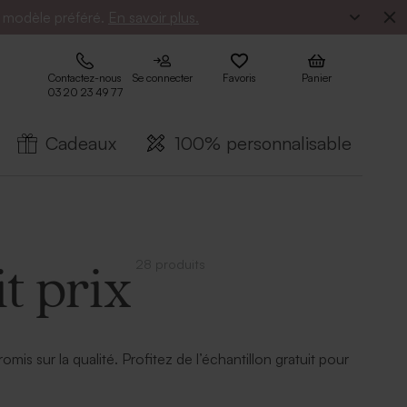
e modèle préféré.
En savoir plus.
Contactez-nous
Se connecter
Favoris
Panier
03 20 23 49 77
Cadeaux
100% personnalisable
28 produits
t prix
s sur la qualité. Profitez de l’échantillon gratuit pour