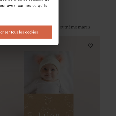
ur avez fournies ou qu'ils
Invitation baptême fond ligné et thème marin
oriser tous les cookies