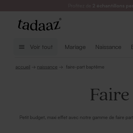
Profitez de
2 échantillons pe
Voir tout
Mariage
Naissance
accueil
→
naissance
→
faire-part baptême
Faire
Petit budget, maxi effet avec notre gamme de faire part