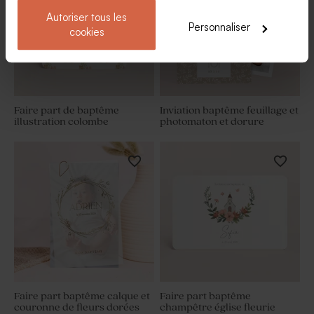
Autoriser tous les
Personnaliser
cookies
Faire part de baptême
Inviation baptême feuillage et
illustration colombe
photomaton et dorure
Faire part baptême calque et
Faire part baptême
couronne de fleurs dorées
champêtre église fleurie