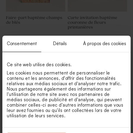
Faire-part baptême champs
Carte invitation baptême
de blés
couronne de fleurs
printanières
Consentement
Détails
À propos des cookies
Ce site web utilise des cookies.
Les cookies nous permettent de personnaliser le
contenu et les annonces, d'offrir des fonctionnalités
relatives aux médias sociaux et d'analyser notre trafic.
Nous partageons également des informations sur
l'utilisation de notre site avec nos partenaires de
médias sociaux, de publicité et d'analyse, qui peuvent
Faire-part baptême délicates
Faire part rond 100%
combiner celles-ci avec d'autres informations que vous
fleurs de printemps
personnalisable
leur avez fournies ou qu'ils ont collectées lors de votre
utilisation de leurs services.