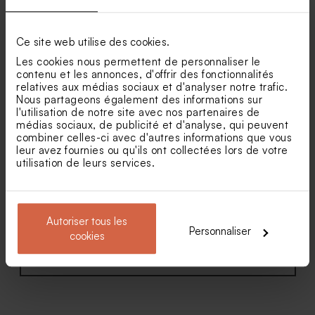
Faire part mariage
Faire part mariage vintage
passeport et billet de voyage
symphonie florale
Contenant à dragées
Vaporisateur parfum en
Grand format
Ce site web utilise des cookies.
transparent rond mariage
verre vide mariage
Les cookies nous permettent de personnaliser le
contenu et les annonces, d'offrir des fonctionnalités
relatives aux médias sociaux et d'analyser notre trafic.
Nous partageons également des informations sur
l'utilisation de notre site avec nos partenaires de
médias sociaux, de publicité et d'analyse, qui peuvent
combiner celles-ci avec d'autres informations que vous
leur avez fournies ou qu'ils ont collectées lors de votre
utilisation de leurs services.
Faire part mariage
Faire part mariage bords
passeport voyage vers
dentelés colorés
l'amour
Autoriser tous les
Personnaliser
cookies
Voir toute la collection Faire-part mariage