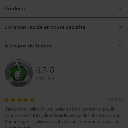
Produits
Livraison rapide en toute securite
A propos de tadaaz
Enveloppe rectangulaire
Enveloppe mariage longue
portefeuille blanche
rouille
4.7
/
5
4863 avis
01.08.26
J'ai acheté 1valise et une boîte en bois personnalisés, ils
sont vraiment très jolis et identiques sur les photos du site.
Enveloppe mariage
Superbe enveloppe noire
Aucun regret. La livraison et le conditionnement super. Je
rectangulaire bleu nuit
recommande