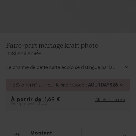
Faire-part mariage kraft photo
instantanée
Le charme de cette carte écolo se distingue par la
personnalisation d'une carte-photo à insérer dans des
encoches. Les détails de la journée pourront se
15% offerts* sur tout le site | Code :
AOUTDAYS26
dévoiler sur les 2 côtés de ce faire-part mariage kraft
photo instantanée, il est à la fois moderne et nature.
À partir de
1,69 €
Afficher les prix
Prix/pièce (T.T.C.)
Montant