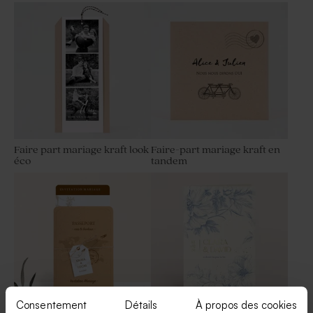
Fleurs séchées mariage -
Pot en verre strié mariage
Lagurus blanc
couvercle en bois gravé
Faire part mariage kraft look
Faire-part mariage kraft en
éco
tandem
Fleurs séchées mariage -
Fiole en verre mariage
Botao branco blanc
Consentement
Détails
À propos des cookies