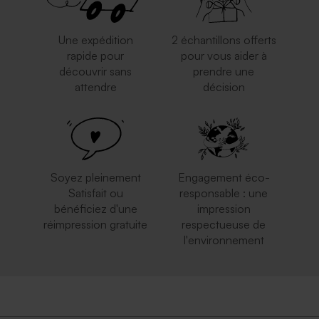
Une expédition
2 échantillons offerts
rapide pour
pour vous aider à
découvrir sans
prendre une
attendre
décision
Enveloppe longue argent
Enveloppe crème
Soyez pleinement
Engagement éco-
Satisfait ou
responsable : une
bénéficiez d'une
impression
réimpression gratuite
respectueuse de
l'environnement
Enveloppe mariage longue
Enveloppe dorée rectangle
rose nude