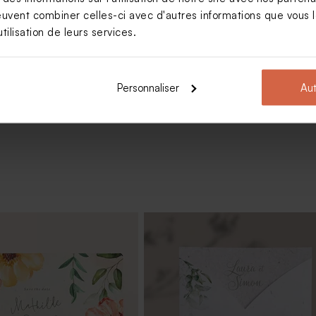
euvent combiner celles-ci avec d'autres informations que vous le
riage champêtre coloré
tilisation de leurs services.
Voir +
Personnaliser
Aut
te fleuri avec dorure
Livret de messe mariage fleuri av
dorure