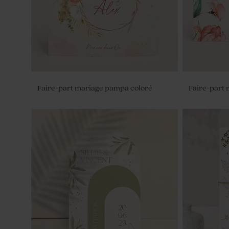
Faire-part mariage pampa coloré
Faire-part 
Rond de serviette champêtre coloré
Flacon mari
magnolia