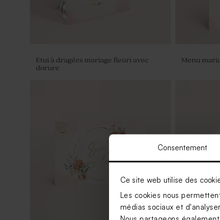
Etui à dragées mariage fleuri avec
Menu maria
dorure
Consentement
Ce site web utilise des cooki
Les cookies nous permettent 
médias sociaux et d'analyser 
Nous partageons également de