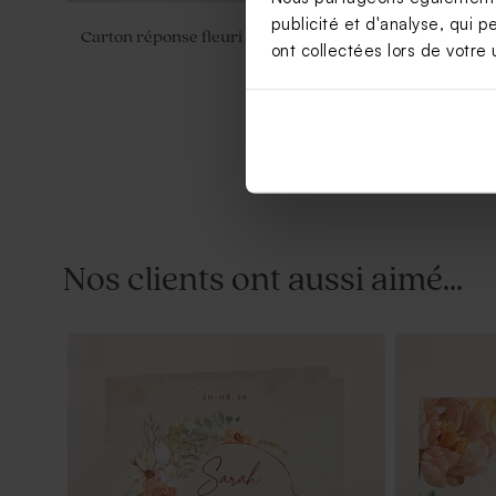
publicité et d'analyse, qui p
Carton réponse fleuri avec dorure
Sticker ma
ont collectées lors de votre u
Nos clients ont aussi aimé...
Etiquette mariage pampa coloré
Save the da