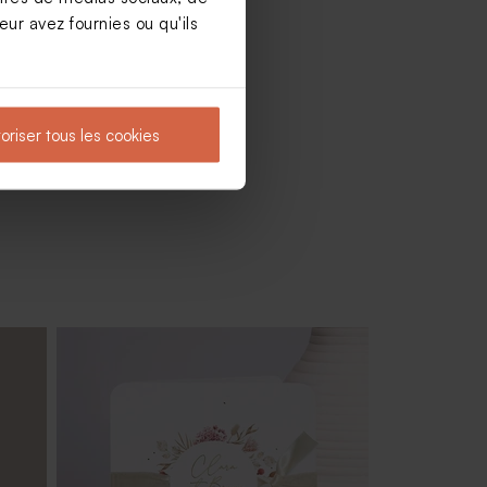
ur avez fournies ou qu'ils
oriser tous les cookies
ec
Marque place mariage champêtre
coloré