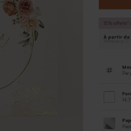
15% offerts* s
À partir d
Prix/pièce (T.
Mo
Par 
For
14,7
Pap
Papi