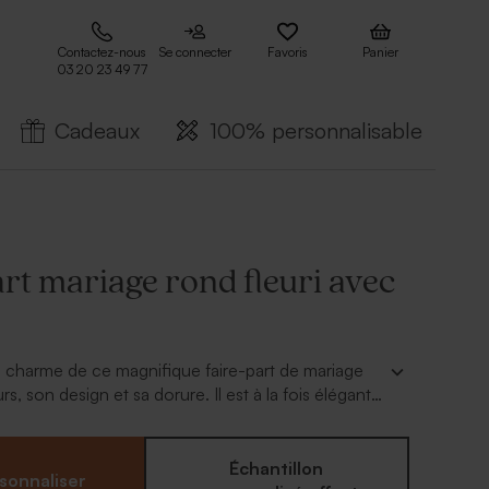
Contactez-nous
Se connecter
Favoris
Panier
03 20 23 49 77
Cadeaux
100% personnalisable
rt mariage rond fleuri avec
 charme de ce magnifique faire-part de mariage
s, son design et sa dorure. Il est à la fois élégant
z vos prénoms et les bonnes informations grâce à
ersonnalisation en ligne.
Échantillon
sonnaliser