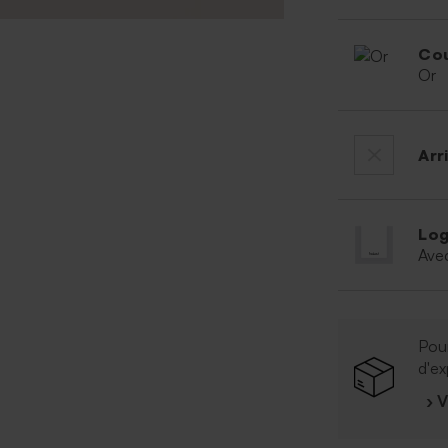
Cou
Or
Arr
Log
Ave
Pour
d'ex
› 