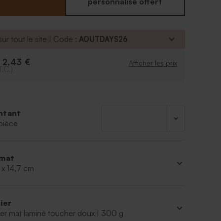
personnalisé offert
ur tout le site | Code :
AOUTDAYS26
2,43 €
e
Afficher les prix
T.C.)
ntant
pièce
mat
 x 14,7 cm
ier
er mat laminé toucher doux | 300 g