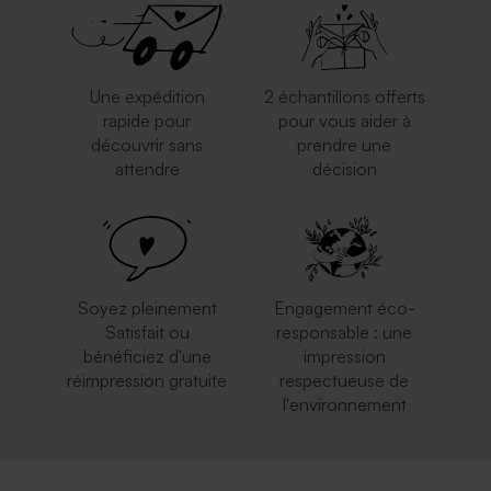
Une expédition
2 échantillons offerts
rapide pour
pour vous aider à
découvrir sans
prendre une
attendre
décision
Elégante enveloppe blanche
Enveloppe mariage carrée
carrée
rose nude
Soyez pleinement
Engagement éco-
Satisfait ou
responsable : une
bénéficiez d'une
impression
réimpression gratuite
respectueuse de
l'environnement
Grande enveloppe papier
Enveloppe mariage bleu nuit
kraft