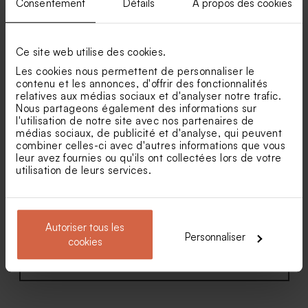
Consentement
Détails
À propos des cookies
Faire part mariage arche
Faire part mariage photo
double volet et dorure
calque et dorure
Contenant à dragées
Dragées mariage marbré or
Ce site web utilise des cookies.
mariage cloche dorée
amande 1 kg (± 300 ex)
Les cookies nous permettent de personnaliser le
contenu et les annonces, d'offrir des fonctionnalités
relatives aux médias sociaux et d'analyser notre trafic.
Nous partageons également des informations sur
l'utilisation de notre site avec nos partenaires de
médias sociaux, de publicité et d'analyse, qui peuvent
combiner celles-ci avec d'autres informations que vous
leur avez fournies ou qu'ils ont collectées lors de votre
utilisation de leurs services.
Faire part mariage ruban
Faire part mariage pochette
satin bouquet floral rose et
papier recyclé (et fleurs
blanc
séchées*)
Autoriser tous les
Personnaliser
cookies
Voir toute la collection Faire-part mariage