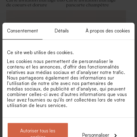
Carte invitation mariage duo
Carte invitation mariage
de coeurs et dorure
pancarte champêtre
Dragées mariage lentilles XS
Dragées mariage blanches
or goût chocolat 195 gr (±
avec marbrure or 1 kg (± 1120
507 ex)
ex)
Consentement
Détails
À propos des cookies
Ce site web utilise des cookies.
Les cookies nous permettent de personnaliser le
contenu et les annonces, d'offrir des fonctionnalités
relatives aux médias sociaux et d'analyser notre trafic.
Carton réponse mariage
Carte invitation mariage
Nous partageons également des informations sur
minimaliste et dorure
douceur marine et dorure
l'utilisation de notre site avec nos partenaires de
médias sociaux, de publicité et d'analyse, qui peuvent
combiner celles-ci avec d'autres informations que vous
Contenant à dragées
Tube à bulles mariage or
leur avez fournies ou qu'ils ont collectées lors de votre
mariage cloche dorée
utilisation de leurs services.
Autoriser tous les
Personnaliser