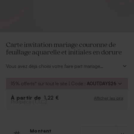
Carte invitation mariage couronne de
feuillage aquarelle et initiales en dorure
Vous avez déjà choisi votre faire part mariage
romantique et vous cherchez le carton qui conviera
vos proches à vos côtés. Ce sera chose faite avec
15% offerts* sur tout le site | Code :
AOUTDAYS26
cette
carte invitation mariage couronne de
feuillage aquarelle et initiales en dorure
chic. Son
À partir de
1,22 €
Afficher les prix
impression en or et relief sur le devant lui donnera
Prix/pièce (T.T.C.)
élégance et raffinement. Romantique à souhait avec
son motif en aquarelle rose saumonée. Au dos, vos
quelques mots mariage inviteront vos proches.
Montant