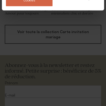
cookies
Carton d’invitation mariage
Carton invitation mariage
Amour pour toujours
minimaliste chic et dorure
Voir toute la collection Carte invitation
mariage
Abonnez-vous à la newsletter et restez
informé. Petite surprise : bénéficiez de 5%
de réduction.
Prénom
E-mail