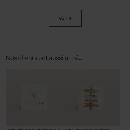
Voir +
Nos clients ont aussi aimé...
Dragées mariage marbées or
Dragées mariage sucrés
et blanc
ronds marbrés d'or 750 gr (±
195 ex)