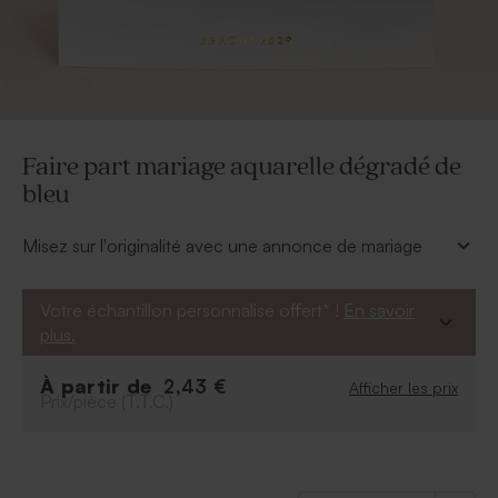
Faire part mariage aquarelle dégradé de
bleu
Misez sur l'originalité avec une annonce de mariage
sublimée par ce faire part aquarelle et ses nuances de
bleu.
Votre échantillon personnalisé offert* !
En savoir
* Faire part à personnaliser en ligne.
plus.
À partir de
2,43 €
Afficher les prix
Prix/pièce (T.T.C.)