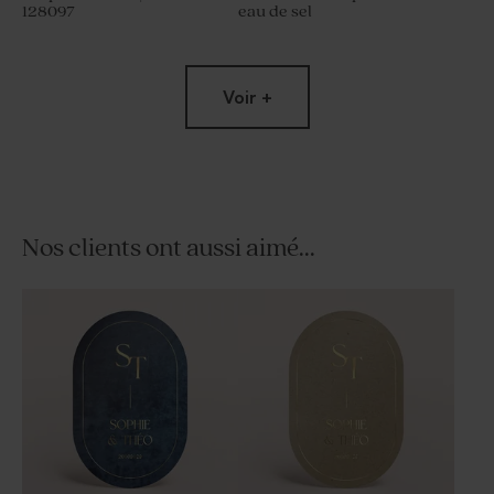
128097
eau de sel
Voir +
Nos clients ont aussi aimé...
Savon artisanal mariage
Tube à bulles mariage
senteur Fleur de sel
vintage