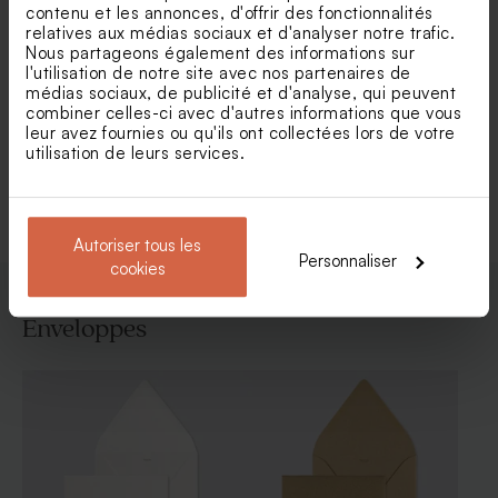
contenu et les annonces, d'offrir des fonctionnalités
relatives aux médias sociaux et d'analyser notre trafic.
Nous partageons également des informations sur
l'utilisation de notre site avec nos partenaires de
Faire part mariage cache
Faire part mariage
coeur champêtre
passeport et billet de voyage
médias sociaux, de publicité et d'analyse, qui peuvent
combiner celles-ci avec d'autres informations que vous
leur avez fournies ou qu'ils ont collectées lors de votre
utilisation de leurs services.
Voir toute la collection Faire-part mariage
Autoriser tous les
Personnaliser
cookies
Enveloppes