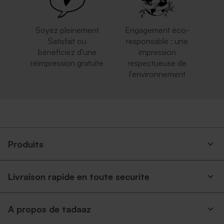
Soyez pleinement
Engagement éco-
Satisfait ou
responsable : une
bénéficiez d'une
impression
réimpression gratuite
respectueuse de
l'environnement
Grande enveloppe papier
Enveloppe carrée noire
kraft
Produits
Livraison rapide en toute securite
A propos de tadaaz
Enveloppe carrée argent
Carrément rouge