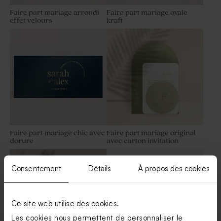
Faire part mariage arrondi
Faire part mariage ovale
effet velours
kraft
Petit pot en verre dépoli
Dragées mariage bleu gris 1
mariage bleu
kg (± 240 ex)
Faire part mariage chic avec
Faire part mariage original
dorure
avec carton invitation
Sucette mariage bleue et
Sucette personnalisée
blanche
mariage bleue et dorée
Consentement
Détails
À propos des cookies
Ce site web utilise des cookies.
Les cookies nous permettent de personnaliser le