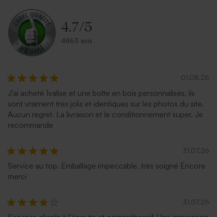
4.7
/
5
4863 avis
01.08.26
J'ai acheté 1valise et une boîte en bois personnalisés, ils
sont vraiment très jolis et identiques sur les photos du site.
Enveloppe recyclée mariage
Enveloppe mariage carrée
Aucun regret. La livraison et le conditionnement super. Je
carrée
rose nude
recommande
31.07.26
Service au top. Emballage impeccable, très soigné Encore
merci
31.07.26