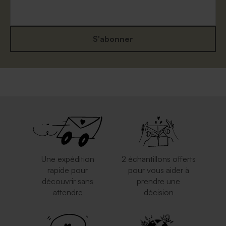
S'abonner
Enveloppe carrée mariage
Enveloppe mariage carrée
rouille
eucalyptus
Une expédition
2 échantillons offerts
rapide pour
pour vous aider à
découvrir sans
prendre une
attendre
décision
Enveloppe blanche
Elégante enveloppe blanche
autocollante
carrée