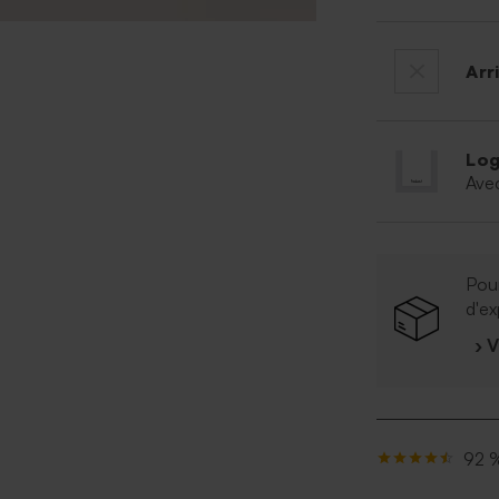
Arr
Log
Ave
Pour
d'ex
› 
92 %