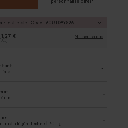
personnalisé offert
ur tout le site | Code :
AOUTDAYS26
1,27 €
e
Afficher les prix
T.C.)
ntant
pièce
mat
 17 cm
ier
er mat à légère texture | 300 g