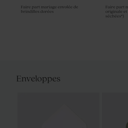
Faire part mariage envolée de
Faire part 
brindilles dorées
originale et
séchées*)
Enveloppes