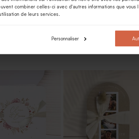
euvent combiner celles-ci avec d'autres informations que vous le
Voir +
tilisation de leurs services.
Personnaliser
Aut
ariage simple et épurée
Save the date mariage un week-en
la campagne