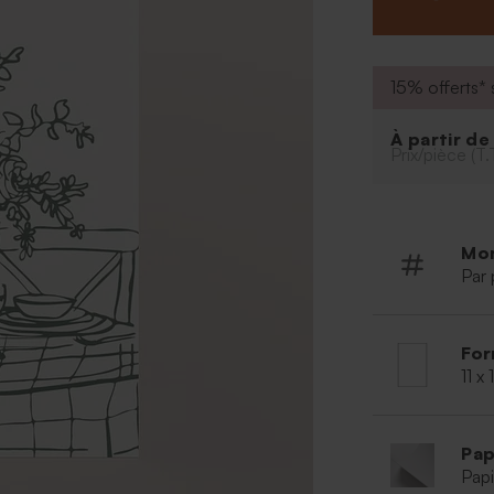
15% offerts* s
À partir d
Prix/pièce (T.
Mo
Par 
For
11 x
Pap
Papi