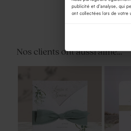
publicité et d'analyse, qui p
ont collectées lors de votre u
Nos clients ont aussi aimé...
Sticker mariage autocollant simple et
Etiquette m
épuré