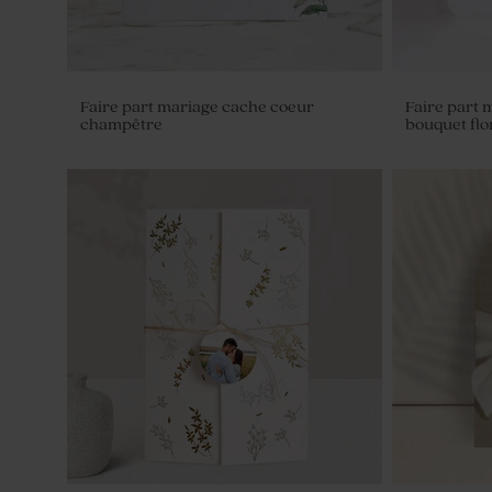
Faire part mariage cache coeur
Faire part 
champêtre
bouquet flor
Rond de serviette mariage un week-
Bougie en v
end à la campagne