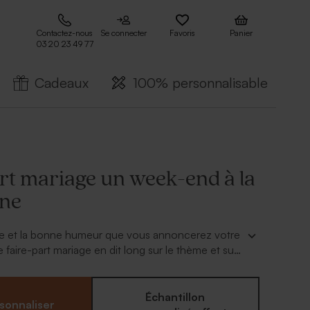
Contactez-nous
Se connecter
Favoris
Panier
03 20 23 49 77
Cadeaux
100% personnalisable
rt mariage un week-end à la
ne
oie et la bonne humeur que vous annoncerez votre
 faire-part mariage en dit long sur le thème et sur
vous prévoyez le jour J.
Échantillon
sonnaliser