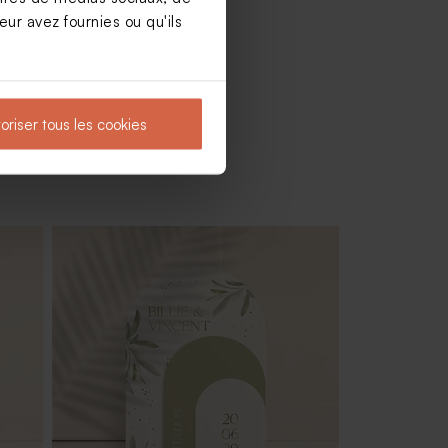
ur avez fournies ou qu'ils
oriser tous les cookies
d à
Marque place mariage un week-end à
la campagne