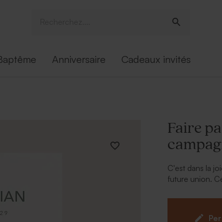
Baptême
Anniversaire
Cadeaux invités
Faire pa
campag
C'est dans la j
future union. Ce
l'ambiance que 
Per